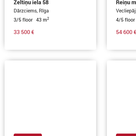
Zeltiņu iela 58
Reiņu m
Dārzciems, Rīga
Vecliepāj
2
3/5 floor 43 m
4/5 floo
33 500 €
54 600 