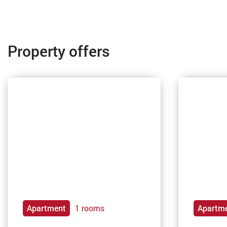
Property offers
Apartment
1 rooms
Apartm