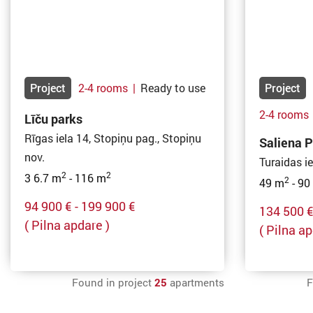
Project
2-4 rooms
|
Ready to use
Project
2-4 rooms
Līču parks
Rīgas iela 14, Stopiņu pag., Stopiņu
Saliena P
nov.
Turaidas ie
2
2
3 6.7 m
- 116 m
2
49 m
- 90
94 900 € - 199 900 €
134 500 €
( Pilna apdare )
( Pilna ap
Found in project
25
apartments
F