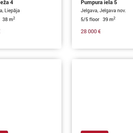
eža 4
Pumpura iela 5
a, Liepāja
Jelgava, Jelgava nov.
2
2
r 38 m
5/5 floor 39 m
€
28 000 €