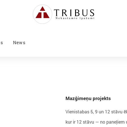
Us
News
Mazģimeņu projekts
Vienistabas 5, 9 un 12 stāvu ē
kur ir 12 stāvu — no paneļiem 