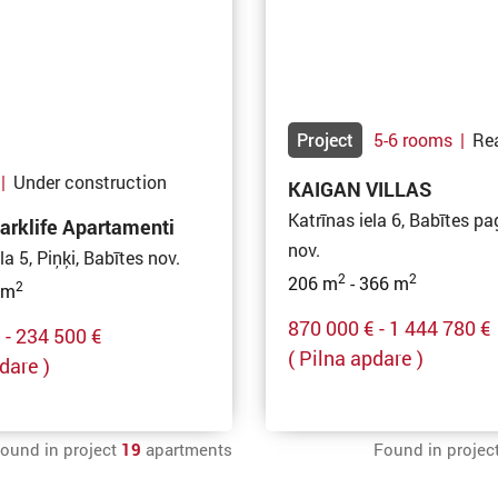
Project
5-6 rooms
|
Re
|
Under construction
KAIGAN VILLAS
Katrīnas iela 6, Babītes pa
arklife Apartamenti
nov.
la 5, Piņķi, Babītes nov.
2
2
206 m
- 366 m
2
 m
870 000 € - 1 444 780 €
 - 234 500 €
( Pilna apdare )
dare )
ound in project
19
apartments
Found in projec