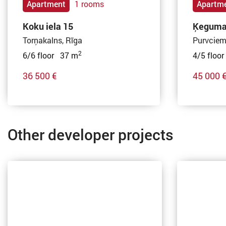
Apartment
1 rooms
Apartm
Koku iela 15
Ķeguma 
Torņakalns, Rīga
Purvciem
2
6/6 floor 37 m
4/5 floo
36 500 €
45 000 
Other developer projects