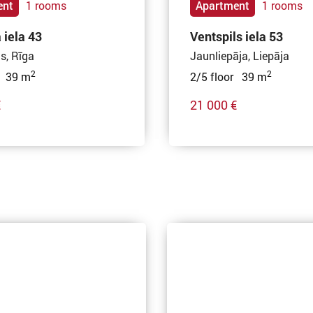
ent
1 rooms
Apartment
1 rooms
iela 43
Ventspils iela 53
s, Rīga
Jaunliepāja, Liepāja
2
2
r 39 m
2/5 floor 39 m
€
21 000 €