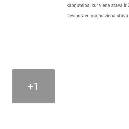
kāpņutelpa, kur vienā stāvā ir 
Deviņstāvu mājās vienā stāvā
+1