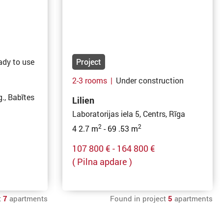
ady to use
Project
2-3 rooms
|
Under construction
g., Babītes
Lilien
Laboratorijas iela 5, Centrs, Rīga
2
2
4 2.7 m
- 69 .53 m
107 800 € - 164 800 €
( Pilna apdare )
t
7
apartments
Found in project
5
apartments