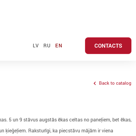
CONTACTS
LV
RU
EN
Back to catalog
kas. 5 un 9 stāvus augstās ēkas celtas no paneļiem, bet ēkas,
un ķieģeļiem. Raksturīgi, ka piecstāvu mājām ir viena