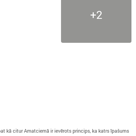
+2
 kā citur Amatciemā ir ievērots princips, ka katrs īpašums