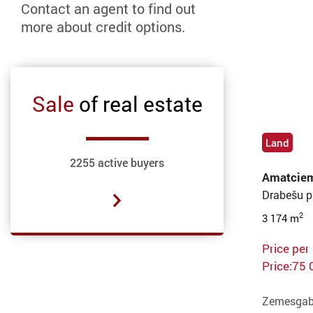
Contact an agent to find out
more about credit options.
Sale
of real estate
Land
2255 active buyers
Amatciem
Drabešu p
2
3 174 m
Price per
Price:75 
Zemesgaba