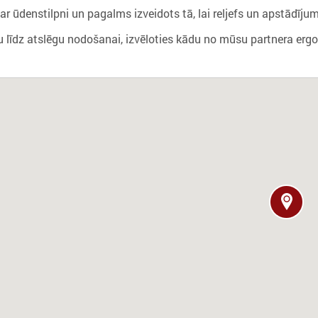
ar ūdenstilpni un pagalms izveidots tā, lai reljefs un apstādī
 līdz atslēgu nodošanai, izvēloties kādu no mūsu partnera erg