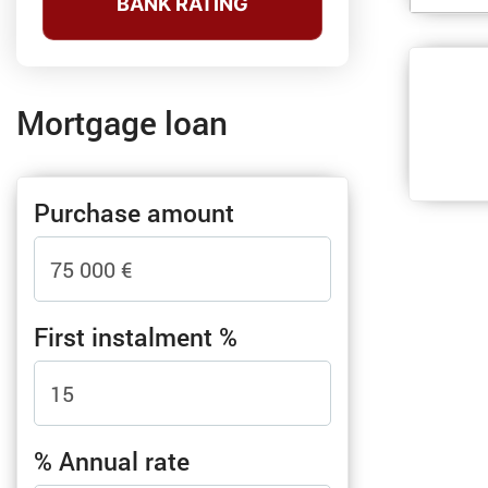
BANK RATING
Mortgage loan
Purchase amount
First instalment %
% Annual rate