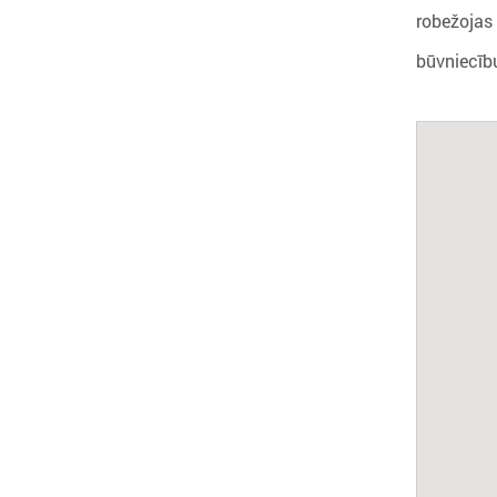
robežojas 
būvniecību