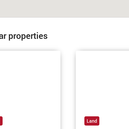
ar properties
d
Land