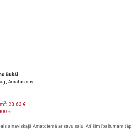
s Bukši
ag., Amatas nov.
2
 m
: 23.63 €
000 €
ls ainaviskajā Amatciemā ar savu salu. Arī šim īpašumam tāpat