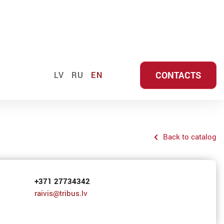
CONTACTS
LV
RU
EN
Back to catalog
+371 27734342
raivis@tribus.lv