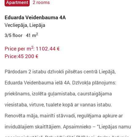
Apartment
2 rooms
Eduarda Veidenbauma 4A
Vecliepāja, Liepāja
2
3/5 floor 41 m
2
Price per m
: 1102.44 €
Price:45 200 €
Pārdodam 2 istabu dzīvokli pilsētas centrā Liepājā,
Eduarda Veidenbauma ielā 4A. Dzīvokļa plānojums:
priekšnams, izolēta guļamistaba, caurstaigājama
viesistaba, virtuve, tualete kopā ar vannas istabu.
Renovēta māja, mainīti stāvvadi, regulējama apkure ar
inviduālajiem skaitītājiem. Apsaimnieko – ”Liepājas namu