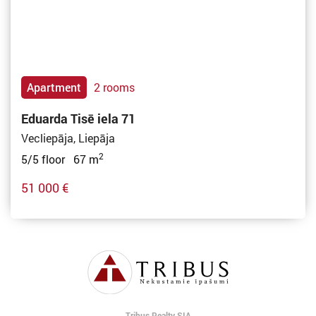
Apartment
2 rooms
Eduarda Tisē iela 71
Vecliepāja, Liepāja
2
5/5 floor 67 m
51 000 €
Tribus Realty SIA