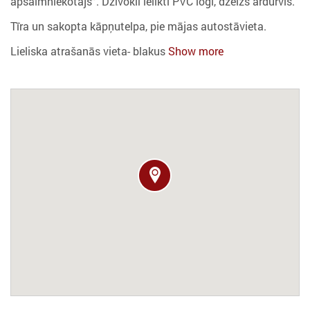
apsaimniekotājs”. Dzīvoklī ielikti PVC logi, dzelzs ārdurvis.
Tīra un sakopta kāpņutelpa, pie mājas autostāvieta.
Lieliska atrašanās vieta- blakus
Show more