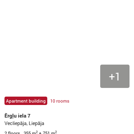
+1
Apartment building
10 rooms
Ērgļu iela 7
Vecliepāja, Liepāja
2
2
2 floors 355 m
+ 751 m