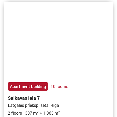
Apartment building
10 rooms
Saikavas iela 7
Latgales priekšpilsēta, Rīga
2
2
2 floors 337 m
+ 1 363 m