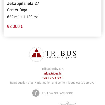
Jēkabpils iela 27
Centrs, Rīga
2
2
622 m
+ 1 139 m
98 000 €
Tribus Realty SIA
info@tribus.lv
+371 27757077
Reproduction of any information and content is subject to approval
FOLLOW ON FACEBOOK