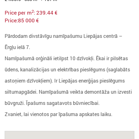
2
Price per m
: 239.44 €
Price:85 000 €
Pārdodam divstāvīgu namīpašumu Liepājas centrā –
Ērgļu ielā 7.
Namīpašumā orģināli ietilpst 10 dzīvokļi. Ēkai ir pilsētas
ūdens, kanalizācijas un elektrības pieslēgums (saglabāts
astoņiem dzīvokļiem). Ir Liepājas enerģijas pieslēgums
siltumapgādei. Namīpašumā veikta demontāža un izvesti
būvgruži. Īpašums sagatavots būvniecībai.
Zvaniet, lai vienotos par īpašuma apskates laiku.