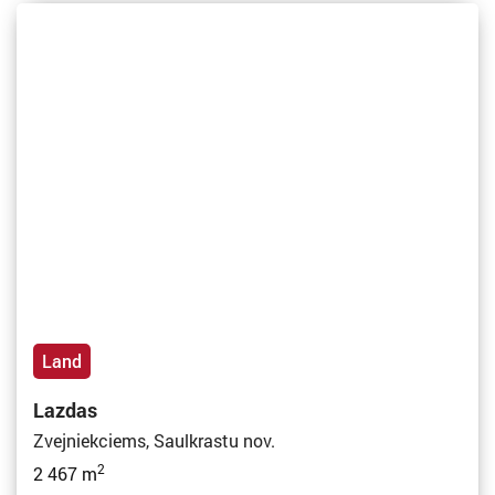
Land
Lazdas
Zvejniekciems, Saulkrastu nov.
2
2 467 m