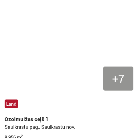
+7
Land
Ozolmuižas ceļš 1
Saulkrastu pag., Saulkrastu nov.
2
8 956 m