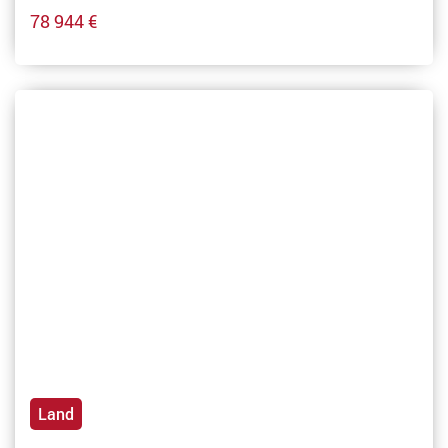
78 944 €
Land