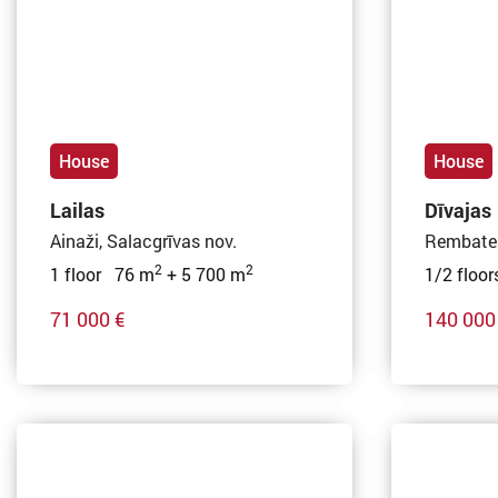
House
House
Lailas
Dīvajas
Ainaži, Salacgrīvas nov.
Rembates
2
2
1 floor 76 m
+ 5 700 m
1/2 floo
71 000 €
140 000