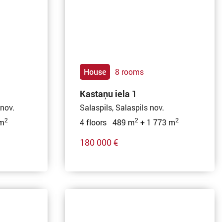
House
8 rooms
Kastaņu iela 1
 nov.
Salaspils, Salaspils nov.
2
2
2
 m
4 floors 489 m
+ 1 773 m
180 000 €