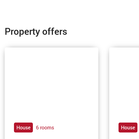
Property offers
House
6 rooms
House