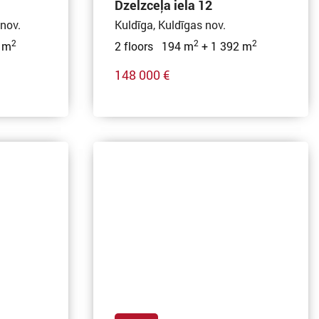
Dzelzceļa iela 12
 nov.
Kuldīga, Kuldīgas nov.
2
2
2
 m
2 floors 194 m
+ 1 392 m
148 000 €