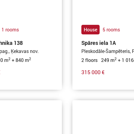
1 rooms
House
5 rooms
hnika 138
Spāres iela 1A
pag., Ķekavas nov.
Pleskodāle-Šampēteris, 
2
2
2
30 m
+ 840 m
2 floors 249 m
+ 1 016
€
315 000 €