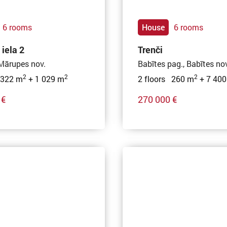
6 rooms
House
6 rooms
 iela 2
Trenči
Mārupes nov.
Babītes pag., Babītes nov
2
2
2
 322 m
+ 1 029 m
2 floors 260 m
+ 7 400
 €
270 000 €