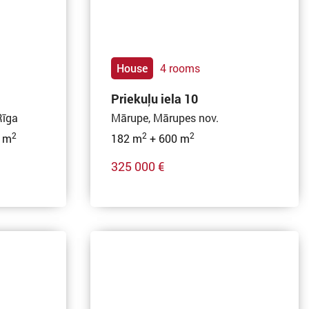
House
4 rooms
Priekuļu iela 10
Rīga
Mārupe, Mārupes nov.
2
2
2
 m
182 m
+ 600 m
325 000 €