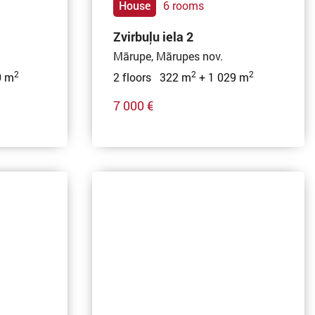
House
6 rooms
Zvirbuļu iela 2
Mārupe, Mārupes nov.
2
2
2
0 m
2 floors 322 m
+ 1 029 m
7 000 €