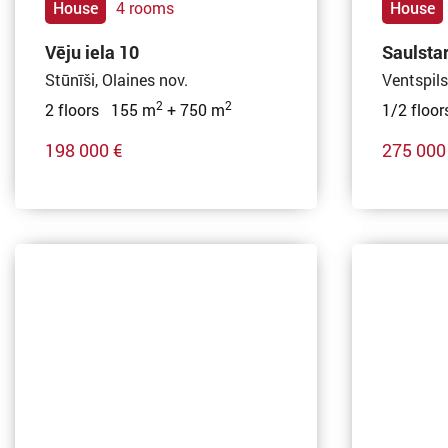
House
4 rooms
House
Vēju iela 10
Saulstar
Stūnīši, Olaines nov.
Ventspils
2
2
2 floors 155 m
+ 750 m
1/2 floo
198 000 €
275 000