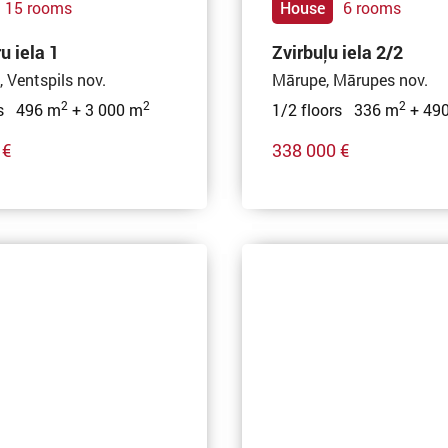
15 rooms
House
6 rooms
u iela 1
Zvirbuļu iela 2/2
, Ventspils nov.
Mārupe, Mārupes nov.
2
2
2
rs 496 m
+ 3 000 m
1/2 floors 336 m
+ 49
 €
338 000 €