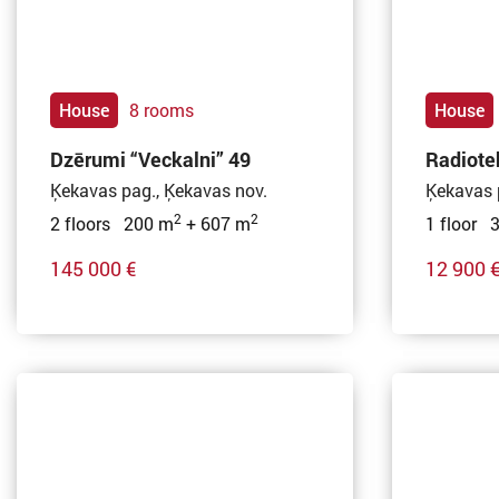
House
8 rooms
House
Dzērumi “Veckalni” 49
Radiote
Ķekavas pag., Ķekavas nov.
Ķekavas 
2
2
2 floors 200 m
+ 607 m
1 floor 
145 000 €
12 900 