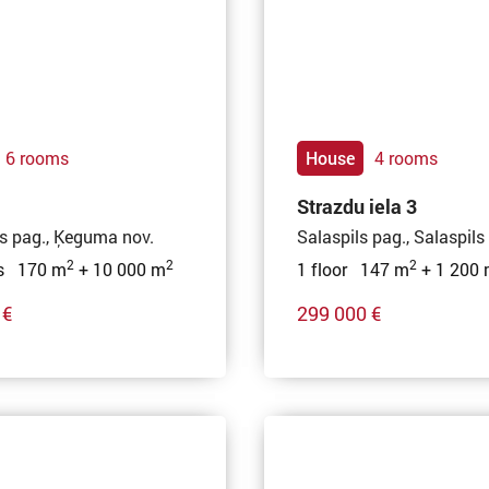
6 rooms
House
4 rooms
Strazdu iela 3
 pag., Ķeguma nov.
Salaspils pag., Salaspils
2
2
2
rs 170 m
+ 10 000 m
1 floor 147 m
+ 1 200
 €
299 000 €