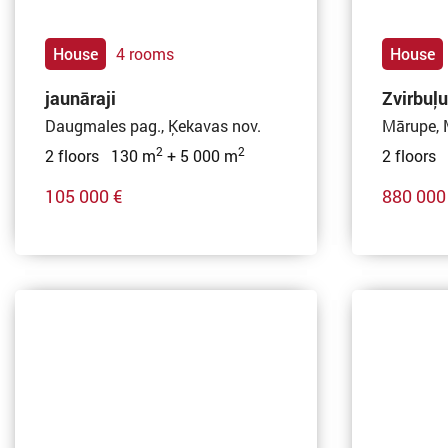
House
4 rooms
House
jaunāraji
Zvirbuļu
Daugmales pag., Ķekavas nov.
Mārupe, 
2
2
2 floors 130 m
+ 5 000 m
2 floors
105 000 €
880 000