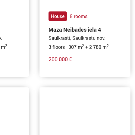
House
5 rooms
Mazā Neibādes iela 4
.
Saulkrasti, Saulkrastu nov.
2
2
2
 m
3 floors 307 m
+ 2 780 m
200 000 €