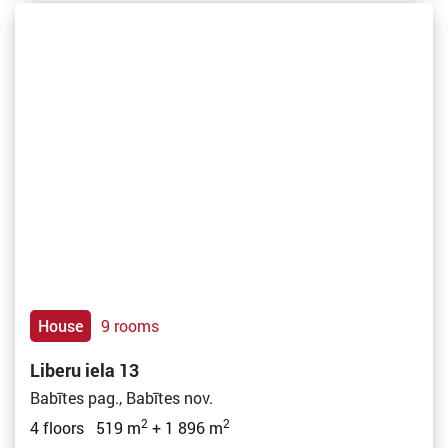
House
9 rooms
Liberu iela 13
Babītes pag., Babītes nov.
2
2
4 floors 519 m
+ 1 896 m