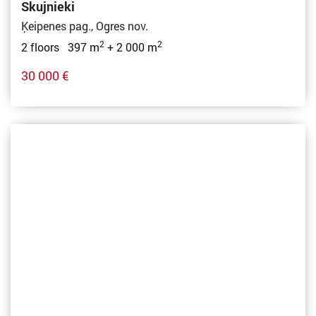
Skujnieki
Ķeipenes pag., Ogres nov.
2
2
2 floors 397 m
+ 2 000 m
30 000 €