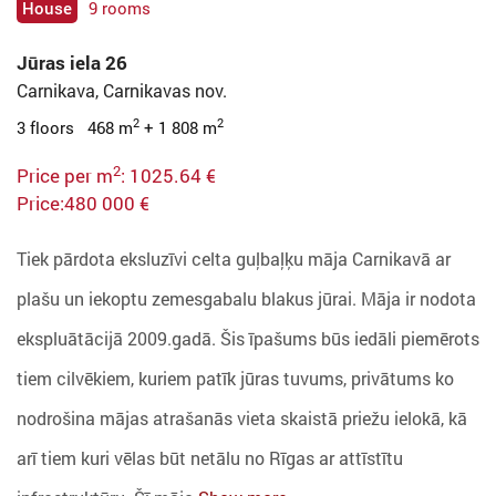
House
9 rooms
Jūras iela 26
Carnikava, Carnikavas nov.
2
2
3 floors 468 m
+ 1 808 m
2
Price per m
: 1025.64 €
Price:480 000 €
Tiek pārdota eksluzīvi celta guļbaļķu māja Carnikavā ar
plašu un iekoptu zemesgabalu blakus jūrai. Māja ir nodota
ekspluātācijā 2009.gadā. Šis īpašums būs iedāli piemērots
tiem cilvēkiem, kuriem patīk jūras tuvums, privātums ko
nodrošina mājas atrašanās vieta skaistā priežu ielokā, kā
arī tiem kuri vēlas būt netālu no Rīgas ar attīstītu