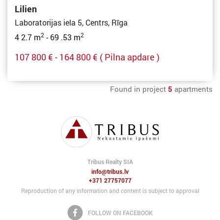
Lilien
Laboratorijas iela 5, Centrs, Rīga
2
2
4 2.7 m
- 69 .53 m
107 800 € - 164 800 €
( Pilna apdare )
Found in project
5
apartments
Tribus Realty SIA
info@tribus.lv
+371 27757077
Reproduction of any information and content is subject to approval
FOLLOW ON FACEBOOK