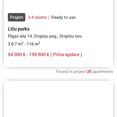
Project
2-4 rooms
|
Ready to use
Līču parks
Rīgas iela 14, Stopiņu pag., Stopiņu nov.
2
2
3 6.7 m
- 116 m
94 900 € - 199 900 €
( Pilna apdare )
Found in project
25
apartments