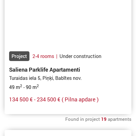
Project
2-4 rooms
|
Under construction
Saliena Parklife Apartamenti
Turaidas iela 5, Piņķi, Babītes nov.
2
2
49 m
- 90 m
134 500 € - 234 500 €
( Pilna apdare )
Found in project
19
apartments