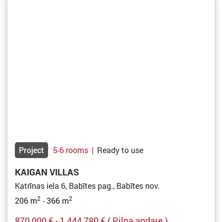
Project
5-6 rooms
|
Ready to use
KAIGAN VILLAS
Katrīnas iela 6, Babītes pag., Babītes nov.
2
2
206 m
- 366 m
870 000 € - 1 444 780 €
( Pilna apdare )