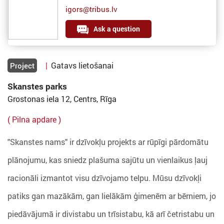
igors@tribus.lv
Ask a question
|
Gatavs lietošanai
Project
Skanstes parks
Grostonas iela 12, Centrs, Rīga
( Pilna apdare )
"Skanstes nams" ir dzīvokļu projekts ar rūpīgi pārdomātu
plānojumu, kas sniedz plašuma sajūtu un vienlaikus ļauj
racionāli izmantot visu dzīvojamo telpu. Mūsu dzīvokļi
patiks gan mazākām, gan lielākām ģimenēm ar bērniem, jo
piedāvājumā ir divistabu un trīsistabu, kā arī četristabu un