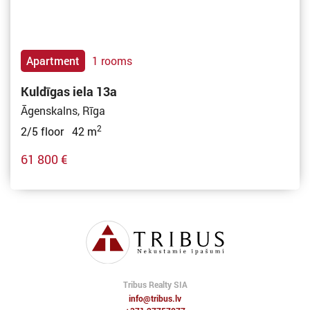
Apartment
1 rooms
Kuldīgas iela 13a
Āgenskalns, Rīga
2
2/5 floor 42 m
61 800 €
Tribus Realty SIA
info@tribus.lv