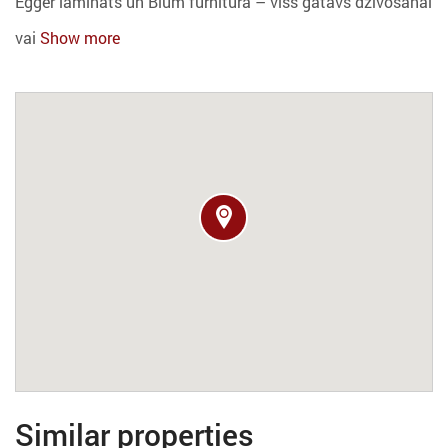
Egger lamināts un Blum furnitūra – viss gatavs dzīvošanai
vai
Show more
Similar properties