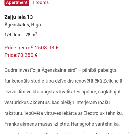
Apartment
1 rooms
Zeļļu iela 13
Āgenskalns, Rīga
2
1/4 floor 28 m
2
Price per m
: 2508.93 €
Price:70 250 €
Gudra investīcija Āgenskalna sirdī – pilnībā pabeigts,
funkcionāls studio tipa dzīvoklis renovētā ēkā Zeļļu ielā.
Dzīvoklim veikta augstas kvalitātes apdare, saglabājot
vēsturiskus akcentus, kas piešķir interjeram īpašu
raksturu. Iebūvēta virtuves iekārta ar Electrolux tehniku,
Franke akmens masas izlietne, Hansgrohe santehnika,