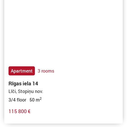
Apartment
3 rooms
Rīgas iela 14
Līči, Stopiņu nov.
2
3/4 floor 50 m
115 800 €