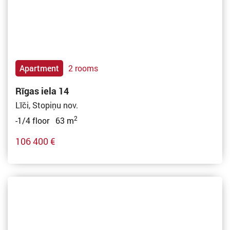
Apartment
2 rooms
Rīgas iela 14
Līči, Stopiņu nov.
2
-1/4 floor 63 m
106 400 €