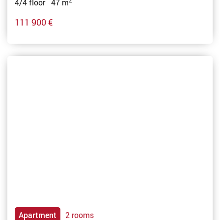
2
4/4 floor 47 m
111 900 €
Apartment
2 rooms