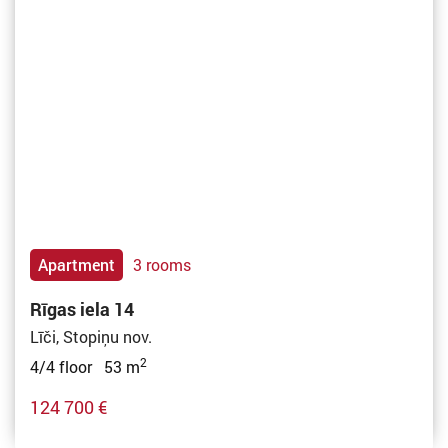
Apartment
3 rooms
Rīgas iela 14
Līči, Stopiņu nov.
2
4/4 floor 53 m
124 700 €