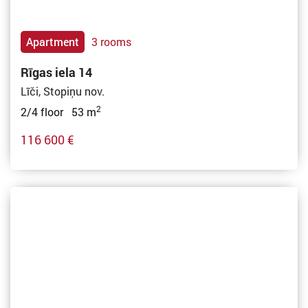
Apartment
3 rooms
Rīgas iela 14
Līči, Stopiņu nov.
2
2/4 floor 53 m
116 600 €