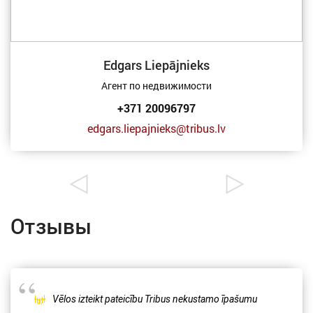
Edgars Liepājnieks
Агент по недвижимости
+371 20096797
edgars.liepajnieks@tribus.lv
Отзывы
Vēlos izteikt pateicību Tribus nekustamo īpašumu