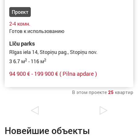
Проект
2-4 комн.
Готов к использованию
Līču parks
Rīgas iela 14, Stopiņu pag., Stopiņu nov.
2
2
3 6.7 м
- 116 м
94 900 € - 199 900 €
( Pilna apdare )
В этом проекте
25
квартир
Новейшие объекты