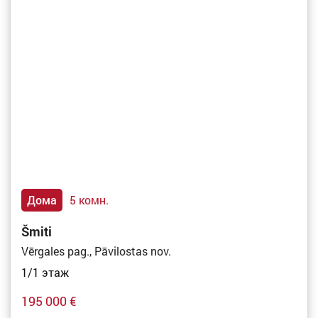
Дома
5 комн.
Šmiti
Vērgales pag., Pāvilostas nov.
1/1 этаж
195 000 €