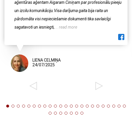
aģentūras aģentam Aigaram Ciniņam par profesionālu pieeju
un izcilu komunikāciju.Visa darījuma gaita bija raita un
pārdomāta visi nepieciešamie dokumenti tika savlaicīgi
sagatavoti un iesniegti,
... read more
LIENA CELMIŅA
24/07/2025