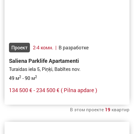
Проект
2-4 комн.
|
В разработке
Saliena Parklife Apartamenti
Turaidas iela 5, Piņķi, Babītes nov.
2
2
49 м
- 90 м
134 500 € - 234 500 €
( Pilna apdare )
В этом проекте
19
квартир