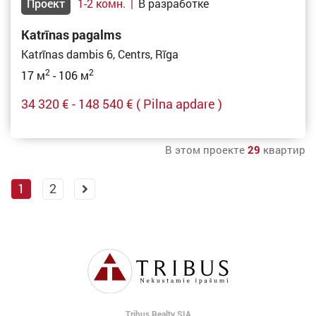
Проект
1-2 комн.
|
В разработке
Katrīnas pagalms
Katrīnas dambis 6, Centrs, Rīga
2
2
17 м
- 106 м
34 320 € - 148 540 €
( Pilna apdare )
В этом проекте
29
квартир
1
2
Tribus Realty SIA