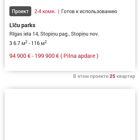
Проект
2-4 комн.
|
Готов к использованию
Līču parks
Rīgas iela 14, Stopiņu pag., Stopiņu nov.
2
2
3 6.7 м
- 116 м
94 900 € - 199 900 €
( Pilna apdare )
В этом проекте
25
квартир