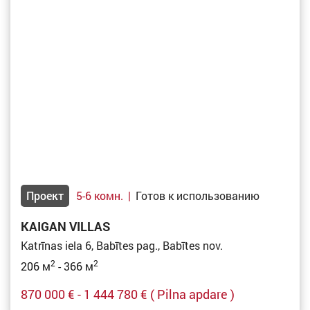
Проект
5-6 комн.
|
Готов к использованию
KAIGAN VILLAS
Katrīnas iela 6, Babītes pag., Babītes nov.
2
2
206 м
- 366 м
870 000 € - 1 444 780 €
( Pilna apdare )