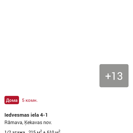
+13
Дома
5 комн.
Iedvesmas iela 4-1
Rāmava, Ķekavas nov.
2
2
1/2 этажа 215 м
+ 610 м