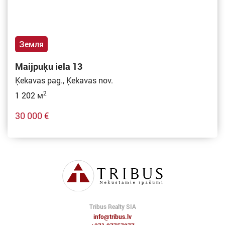
Земля
Maijpuķu iela 13
Ķekavas pag., Ķekavas nov.
2
1 202 м
30 000 €
Tribus Realty SIA
info@tribus.lv