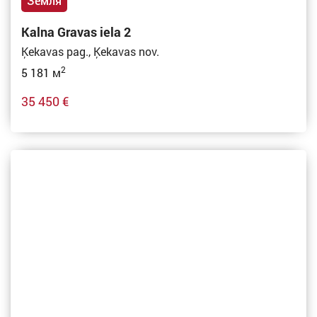
Земля
Kalna Gravas iela 2
Ķekavas pag., Ķekavas nov.
2
5 181 м
35 450 €