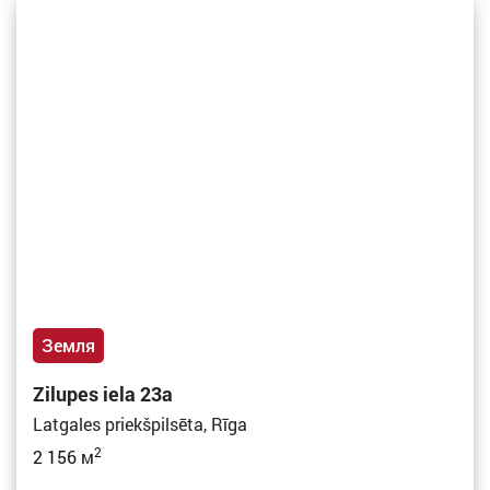
Земля
Zilupes iela 23a
Latgales priekšpilsēta, Rīga
2
2 156 м