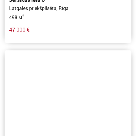
Latgales priekšpilsēta, Rīga
2
498 м
47 000 €