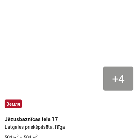
+4
Земля
Jēzusbaznīcas iela 17
Latgales priekšpilsēta, Rīga
2
2
504 м
+ 504 м