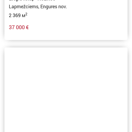
Lapmežciems, Engures nov.
2
2 369 м
37 000 €