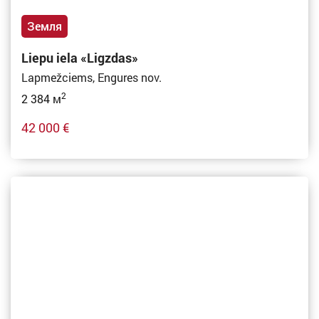
Земля
Liepu iela «Ligzdas»
Lapmežciems, Engures nov.
2
2 384 м
42 000 €