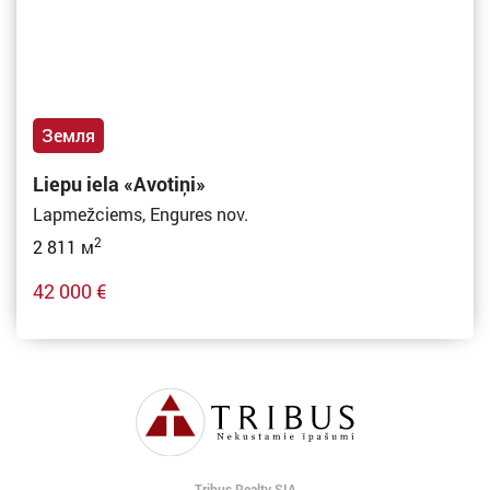
Земля
Liepu iela «Avotiņi»
Lapmežciems, Engures nov.
2
2 811 м
42 000 €
Tribus Realty SIA