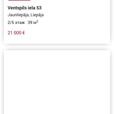
Ventspils iela 53
Jaunliepāja, Liepāja
2
2/5 этаж 39 м
21 000 €