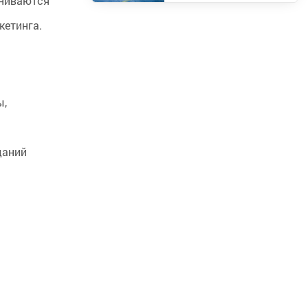
ениваются
кетинга.
ы,
даний