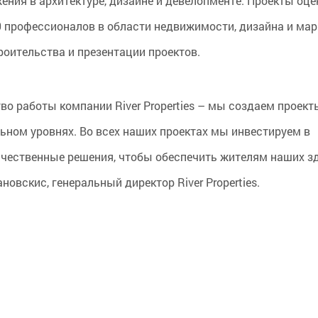
ия в архитектуре, дизайне и девелопменте. Проекты оц
рофессионалов в области недвижимости, дизайна и мар
оительства и презентации проектов.
о работы компании River Properties – мы создаем проект
ьном уровнях. Во всех наших проектах мы инвестируем в
ачественные решения, чтобы обеспечить жителям наших з
овскис, генеральный директор River Properties.