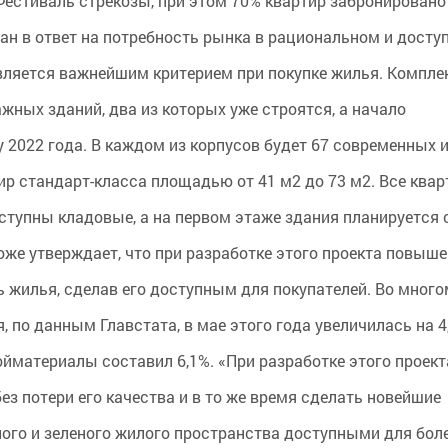
Фестиваль стрекозы, при этом 70% квартир забронировано
ан в ответ на потребность рынка в рациональном и досту
вляется важнейшим критерием при покупке жилья. Комплек
жных зданий, два из которых уже строятся, а начало
 2022 года. В каждом из корпусов будет 67 современных 
ир стандарт-класса площадью от 41 м2 до 73 м2. Все ква
тупны кладовые, а на первом этаже здания планируется 
оже утверждает, что при разработке этого проекта повыш
 жилья, сделав его доступным для покупателей. Во много
 по данным Главстата, в мае этого года увеличилась на 4
ойматериалы составил 6,1%. «При разработке этого проек
 потери его качества и в то же время сделать новейшие
ого и зеленого жилого пространства доступными для бол