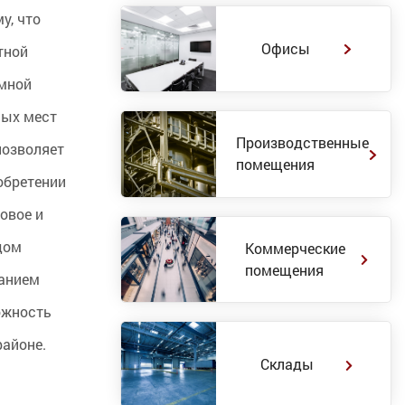
у, что
Офисы
тной
емной
ных мест
Производственные
позволяет
помещения
обретении
овое и
дом
Коммерческие
помещения
ланием
ожность
районе.
Склады