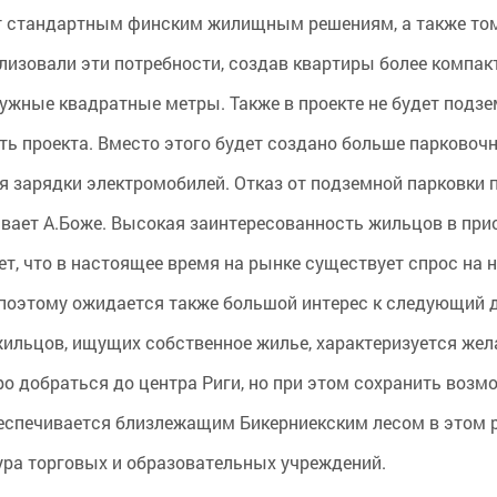
ют стандартным финским жилищным решениям, а также том
лизовали эти потребности, создав квартиры более компак
нужные квадратные метры. Также в проекте не будет подз
ть проекта. Вместо этого будет создано больше парковоч
ля зарядки электромобилей. Отказ от подземной парковки 
кивает А.Боже. Высокая заинтересованность жильцов в при
т, что в настоящее время на рынке существует спрос на н
, поэтому ожидается также большой интерес к следующий 
ильцов, ищущих собственное жилье, характеризуется же
о добраться до центра Риги, но при этом сохранить возм
обеспечивается близлежащим Бикерниекским лесом в этом 
ра торговых и образовательных учреждений.