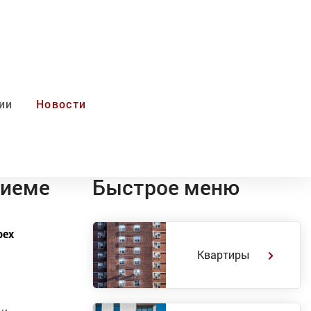
ии
Новости
циеме
Быстрое меню
рех
Квартиры