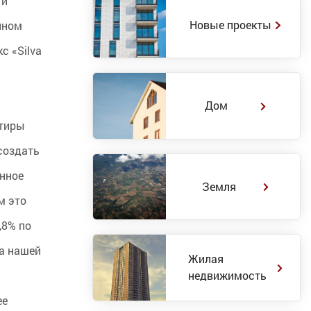
 и
Новые проекты
пном
с «Silva
и
Дом
ртиры
создать
енное
Земля
м это
,8% по
та нашей
Жилая
недвижимость
ее