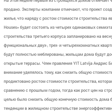
На этой неделе первый из строящихся домов отмечает 
продано. Эксперты компании отмечают, что проект созд
жилье, что наряду с ростом стоимости строительства я
Houses» будет состоять из четырех одинаковых семиэта
строительства третьего корпуса запланировано на весну
функциональных двух-, трех- и четырехкомнатных кварт
будут полностью меблированы, жильцам дома будут дос
открытые террасы. Член правления YIT Latvija Андрис Б
внимание уделялось тому, как снизить общую стоимость
продиктовано ростом стоимости строительства, которая,
сравнению с прошлым годом, тогда как рост цен на стр
целью было снизить общую конечную стоимость дома без
тенденции в жилищном строительстве энергоэффективн