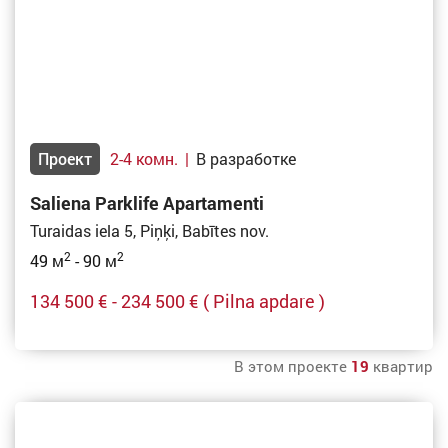
Проект
2-4 комн.
|
В разработке
Saliena Parklife Apartamenti
Turaidas iela 5, Piņķi, Babītes nov.
2
2
49 м
- 90 м
134 500 € - 234 500 €
( Pilna apdare )
В этом проекте
19
квартир