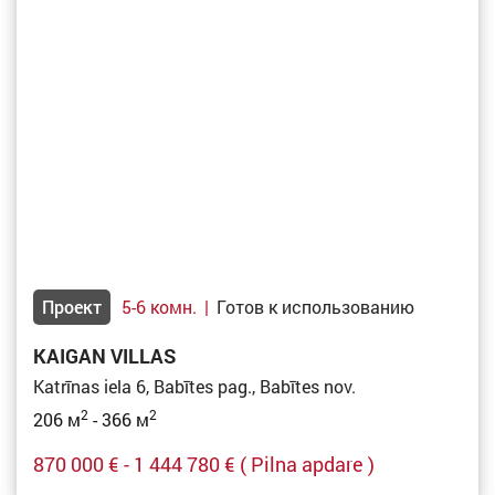
Проект
5-6 комн.
|
Готов к использованию
KAIGAN VILLAS
Katrīnas iela 6, Babītes pag., Babītes nov.
2
2
206 м
- 366 м
870 000 € - 1 444 780 €
( Pilna apdare )