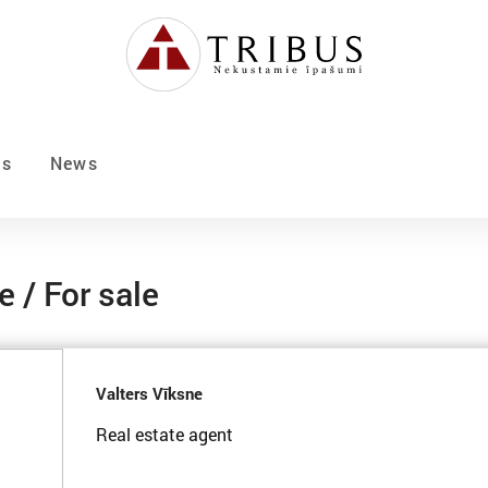
Us
News
 / For sale
Valters Vīksne
Real estate agent