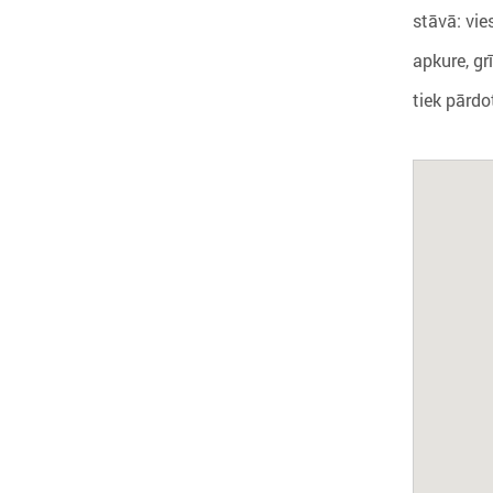
stāvā: vie
apkure, gr
tiek pārdo