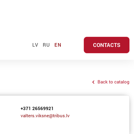
CONTACTS
LV
RU
EN
Back to catalog
+371 26569921
valters.viksne@tribus.lv