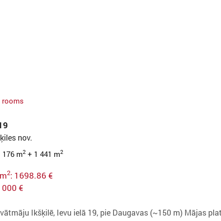
 rooms
 19
šķiles nov.
2
2
s 176 m
+ 1 441 m
2
 m
: 1698.86 €
 000 €
vātmāju Ikšķilē, Ievu ielā 19, pie Daugavas (~150 m) Mājas pla