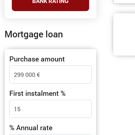
BANK RATING
Mortgage loan
Purchase amount
First instalment %
% Annual rate