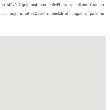
lpa. stāvā: 2 guļamistabas, iebūvēti skapji, balkons. Granulu
erase ar nojumi, autostāvvieta, labiekārtots pagalms. Īpašums