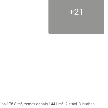
+21
tība 176.8 m², zemes gabals 1441 m². 2 stāvi, 3 istabas.