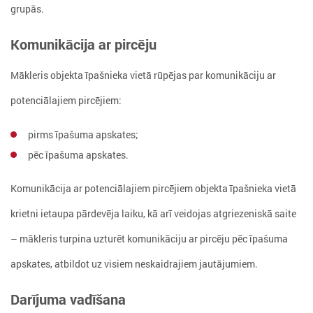
grupās.
Komunikācija ar pircēju
Mākleris objekta īpašnieka vietā rūpējas par komunikāciju ar
potenciālajiem pircējiem:
pirms īpašuma apskates;
pēc īpašuma apskates.
Komunikācija ar potenciālajiem pircējiem objekta īpašnieka vietā
krietni ietaupa pārdevēja laiku, kā arī veidojas atgriezeniskā saite
– mākleris turpina uzturēt komunikāciju ar pircēju pēc īpašuma
apskates, atbildot uz visiem neskaidrajiem jautājumiem.
Darījuma vadīšana