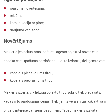
īpašuma novērtēšana;
reklāma;
komunikācija ar pircēju;
darījuma vadīšana.
Novērtējums
Mākleris jeb nekustamo īpašumu aģents objektīvi novērtē un
nosaka cenu īpašuma pārdošanai. Lai to izdarītu, tiek ņemts vērā:
kopējais piedāvājums tirgū;
kopējais pieprasījums tirgū.
Mākleris izvērtē, cik līdzīgu objektu tirgū šobrīd tiek piedāvāts,
kādas ir to pārdošanas cenas. Tiek ņemts vērā arī tas, cik aktīva ir
pircēju interese par šiem īpašumiem. Tāpat mākleris izskata