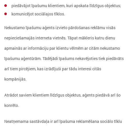
piedāvājot īpašumu klientiem, kuri apskata līdzīgus objektus;
komunicējot sociālajos tīklos.
Nekustamo īpašumu aģents izvieto pārdošanas reklāmu visās
nepieciešamajās interneta vietnēs. Tāpat mākleris katru dienu
apmainās ar informāciju par klientu vēlmēm ar citām nekustamo
īpašumu aģentūrām. Tādējādi īpašums nekavējoties tiek piedāvāts
arī tiem pircējiem, kas izrādījuši par tādu interesi citās
kompānijās.
Atrādot saviem klientiem līdzīgus objektus, aģents piedāvā arī šo
konrēto.
Neatņemama sastāvdaļa ir arī īpašuma reklamēšana sociālo tīklu