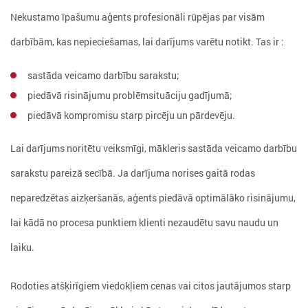
Nekustamo īpašumu aģents profesionāli rūpējas par visām
darbībām, kas nepieciešamas, lai darījums varētu notikt. Tas ir :
sastāda veicamo darbību sarakstu;
piedāvā risinājumu problēmsituāciju gadījumā;
piedāvā kompromisu starp pircēju un pārdevēju.
Lai darījums noritētu veiksmīgi, mākleris sastāda veicamo darbību
sarakstu pareizā secībā. Ja darījuma norises gaitā rodas
neparedzētas aizķeršanās, aģents piedāvā optimālāko risinājumu,
lai kādā no procesa punktiem klienti nezaudētu savu naudu un
laiku.
Rodoties atšķirīgiem viedokļiem cenas vai citos jautājumos starp