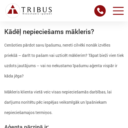
Kādēļ nepieciešams mākleris?
Cenšoties pārdot savu īpašumu, nereti cilvēki nonāk izvēles
priekšā – darīt to pašam vai uzticēt māklerim? Tāpat bieži vien tiek
uzdots jautājums – vai no nekustamo īpašumu aģenta vispār ir
kāda jēga?
Mākleris klienta vietā veic visas nepieciešamās darbības, lai
darījums noritētu pēc iespējas veiksmīgāk un īpašniekam
nepieciešamajos termiņos.
Aģenta pārziņā ir: