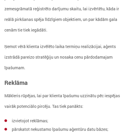
zemesgrāmatā reģistrēto darījumu skaitu, lai izvērtētu, kāda ir
reālā pirkšanas spēja līdzīgiem objektiem, un par kādām gala
cenām tie tiek iegādāti.
Ņemot vērā klienta izvēlēto laika termiņu realizācijai, aģents
izstrādā pareizo stratēģiju un nosaka cenu pārdodamajam
īpašumam.
Reklāma
Mākleris rūpējas, lai par klienta īpašumu uzzinātu pēc iespējas
vairāk potenciālo pircēju. Tas tiek panākts:
izvietojot reklāmas;
pārskatot nekustamo īpašumu aģentūru datu bāzes;