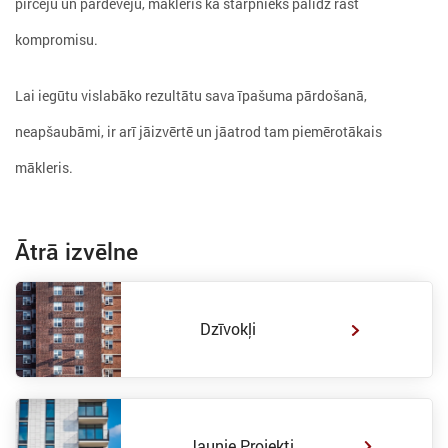
pircēju un pārdevēju, mākleris kā starpnieks palīdz rast
kompromisu.
Lai iegūtu vislabāko rezultātu sava īpašuma pārdošanā,
neapšaubāmi, ir arī jāizvērtē un jāatrod tam piemērotākais
mākleris.
Ātrā izvēlne
Dzīvokļi
Jaunie Projekti