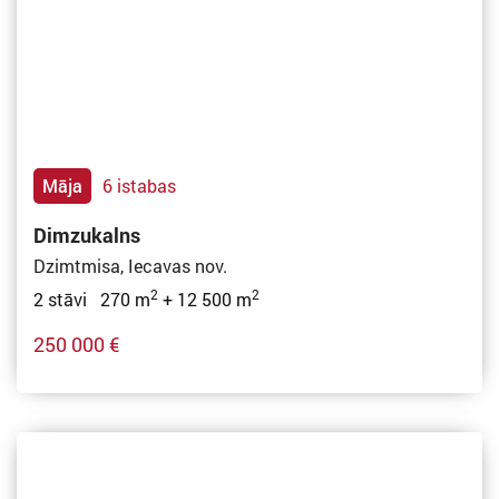
Māja
6 istabas
Dimzukalns
Dzimtmisa, Iecavas nov.
2
2
2 stāvi 270 m
+ 12 500 m
250 000 €