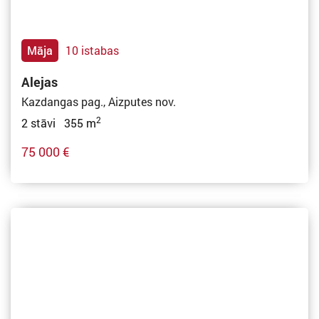
Māja
10 istabas
Alejas
Kazdangas pag., Aizputes nov.
2
2 stāvi 355 m
75 000 €