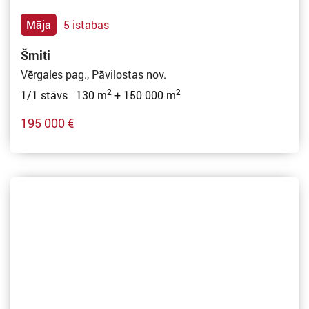
Māja
5 istabas
Šmiti
Vērgales pag., Pāvilostas nov.
2
2
1/1 stāvs 130 m
+ 150 000 m
195 000 €