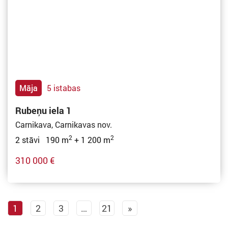
Māja
5 istabas
Rubeņu iela 1
Carnikava, Carnikavas nov.
2
2
2 stāvi 190 m
+ 1 200 m
310 000 €
1
2
3
…
21
»