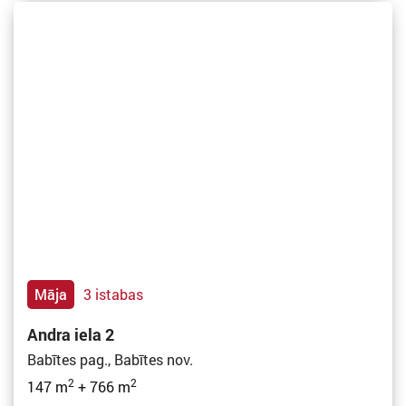
Māja
3 istabas
Andra iela 2
Babītes pag., Babītes nov.
2
2
147 m
+ 766 m