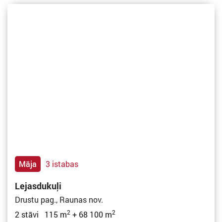
Māja
3 istabas
Lejasdukuļi
Drustu pag., Raunas nov.
2
2
2 stāvi 115 m
+ 68 100 m