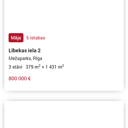
Māja
5 istabas
Lībekas iela 2
Mežaparks, Rīga
2
2
3 stāvi 379 m
+ 1 431 m
800 000 €