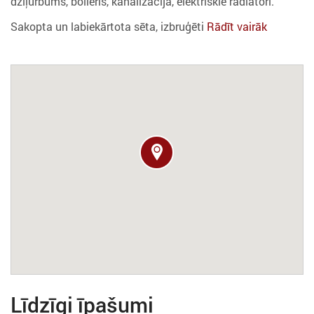
dziļurbums, boileris, kanalizācija, elektriskie radiātori.
Sakopta un labiekārtota sēta, izbruģēti
Rādīt vairāk
Līdzīgi īpašumi