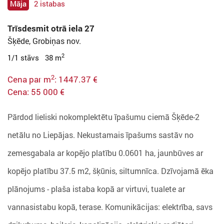
Māja
2 istabas
Trīsdesmit otrā iela 27
Šķēde, Grobiņas nov.
2
1/1 stāvs 38 m
2
Cena par m
: 1447.37 €
Cena: 55 000 €
Pārdod lieliski nokomplektētu īpašumu ciemā Šķēde-2
netālu no Liepājas. Nekustamais īpašums sastāv no
zemesgabala ar kopējo platību 0.0601 ha, jaunbūves ar
kopējo platību 37.5 m2, šķūnis, siltumnīca. Dzīvojamā ēka
plānojums - plaša istaba kopā ar virtuvi, tualete ar
vannasistabu kopā, terase. Komunikācijas: elektrība, savs