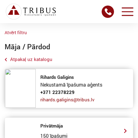
Atvērt filtru
Māja / Pārdod
Atpakaļ uz katalogu
Rihards Galigins
Nekustamā īpašuma aģents
+371 22378229
rihards.galigins@tribus.lv
Privātmāja
150 īpašumi