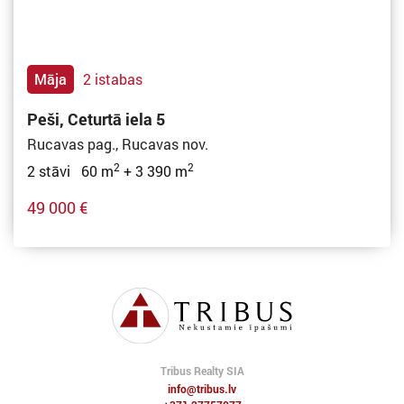
Māja
2 istabas
Peši, Ceturtā iela 5
Rucavas pag., Rucavas nov.
2
2
2 stāvi 60 m
+ 3 390 m
49 000 €
Tribus Realty SIA
info@tribus.lv