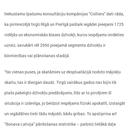
Nekustamo īpašumu konsultāciju kompānijas “Colliers” dati rāda,
ka pirmreizējā tirgū Rīgā un Pierīgā pašlaik iegādei pieejami 1725
vidējās un ekonomiskās klases dzīvokļi, kuros iespējams ievākties
uzreiz, savukārt vēl 2950 pieejamā segmenta dzīvokļu ir
būvniecības vai plānošanas stadijā.
“No vienas puses, ja skatāmies uz ekspluatācijā nodoto mājokļu
skaitu, tas ir diezgan daudz. Tirgū vairākus gadus nav bijis tik
plašs pabeigto dzīvokļu piedāvājums, līdz ar to pircējiem šī
situācija ir izdevīga, jo beidzot iespējams fiziski apskatīt, izstaigāt
un iegādāties tieši tādu mājokli, kādu gribas. To apstiprina arī
“Bonava Latvija” pārdošanas statistika – pašreiz lielākā daļa