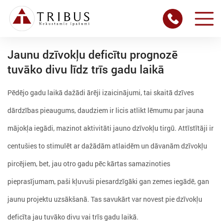
Jaunu dzīvokļu deficītu prognozē
tuvāko divu līdz trīs gadu laikā
Pēdējo gadu laikā dažādi ārēji izaicinājumi, tai skaitā dzīves
dārdzības pieaugums, daudziem ir licis atlikt lēmumu par jauna
mājokļa iegādi, mazinot aktivitāti jauno dzīvokļu tirgū. Attīstītāji ir
centušies to stimulēt ar dažādām atlaidēm un dāvanām dzīvokļu
pircējiem, bet, jau otro gadu pēc kārtas samazinoties
pieprasījumam, paši kļuvuši piesardzīgāki gan zemes iegādē, gan
jaunu projektu uzsākšanā. Tas savukārt var novest pie dzīvokļu
deficīta jau tuvāko divu vai trīs gadu laikā.