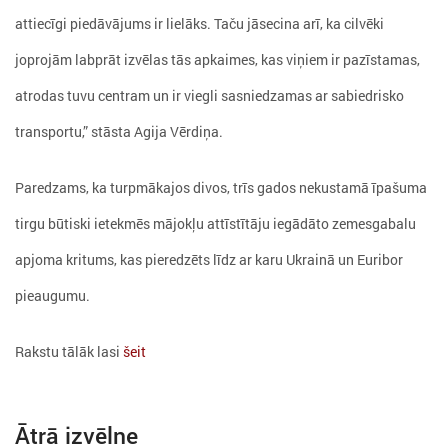
attiecīgi piedāvājums ir lielāks. Taču jāsecina arī, ka cilvēki
joprojām labprāt izvēlas tās apkaimes, kas viņiem ir pazīstamas,
atrodas tuvu centram un ir viegli sasniedzamas ar sabiedrisko
transportu,” stāsta Agija Vērdiņa.
Paredzams, ka turpmākajos divos, trīs gados nekustamā īpašuma
tirgu būtiski ietekmēs mājokļu attīstītāju iegādāto zemesgabalu
apjoma kritums, kas pieredzēts līdz ar karu Ukrainā un Euribor
pieaugumu.
Rakstu tālāk lasi
šeit
Ātrā izvēlne