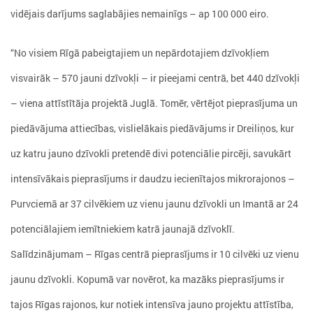
vidējais darījums saglabājies nemainīgs – ap 100 000 eiro.
“No visiem Rīgā pabeigtajiem un nepārdotajiem dzīvokļiem
visvairāk – 570 jauni dzīvokļi – ir pieejami centrā, bet 440 dzīvokļi
– viena attīstītāja projektā Juglā. Tomēr, vērtējot pieprasījuma un
piedāvājuma attiecības, vislielākais piedāvājums ir Dreiliņos, kur
uz katru jauno dzīvokli pretendē divi potenciālie pircēji, savukārt
intensīvākais pieprasījums ir daudzu iecienītajos mikrorajonos –
Purvciemā ar 37 cilvēkiem uz vienu jaunu dzīvokli un Imantā ar 24
potenciālajiem iemītniekiem katrā jaunajā dzīvoklī.
Salīdzinājumam – Rīgas centrā pieprasījums ir 10 cilvēki uz vienu
jaunu dzīvokli. Kopumā var novērot, ka mazāks pieprasījums ir
tajos Rīgas rajonos, kur notiek intensīva jauno projektu attīstība,