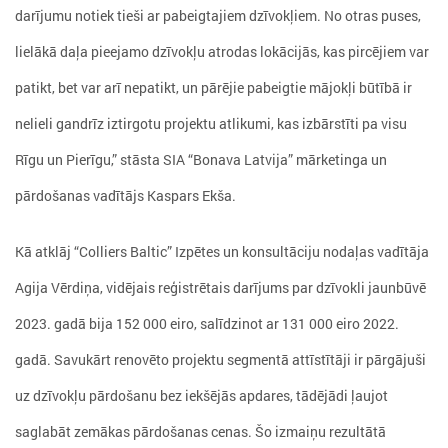
darījumu notiek tieši ar pabeigtajiem dzīvokļiem. No otras puses,
lielākā daļa pieejamo dzīvokļu atrodas lokācijās, kas pircējiem var
patikt, bet var arī nepatikt, un pārējie pabeigtie mājokļi būtībā ir
nelieli gandrīz iztirgotu projektu atlikumi, kas izbārstīti pa visu
Rīgu un Pierīgu,” stāsta SIA “Bonava Latvija” mārketinga un
pārdošanas vadītājs Kaspars Ekša.
Kā atklāj “Colliers Baltic” Izpētes un konsultāciju nodaļas vadītāja
Agija Vērdiņa, vidējais reģistrētais darījums par dzīvokli jaunbūvē
2023. gadā bija 152 000 eiro, salīdzinot ar 131 000 eiro 2022.
gadā. Savukārt renovēto projektu segmentā attīstītāji ir pārgājuši
uz dzīvokļu pārdošanu bez iekšējās apdares, tādējādi ļaujot
saglabāt zemākas pārdošanas cenas. Šo izmaiņu rezultātā