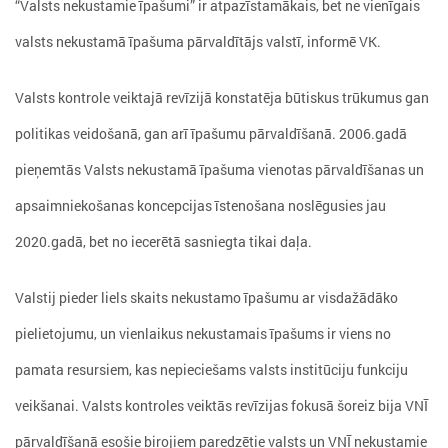
“Valsts nekustamie īpašumi” ir atpazīstamākais, bet ne vienīgais
valsts nekustamā īpašuma pārvaldītājs valstī, informē VK.
Valsts kontrole veiktajā revīzijā konstatēja būtiskus trūkumus gan
politikas veidošanā, gan arī īpašumu pārvaldīšanā. 2006.gadā
pieņemtās Valsts nekustamā īpašuma vienotas pārvaldīšanas un
apsaimniekošanas koncepcijas īstenošana noslēgusies jau
2020.gadā, bet no iecerētā sasniegta tikai daļa.
Valstij pieder liels skaits nekustamo īpašumu ar visdažādāko
pielietojumu, un vienlaikus nekustamais īpašums ir viens no
pamata resursiem, kas nepieciešams valsts institūciju funkciju
veikšanai. Valsts kontroles veiktās revīzijas fokusā šoreiz bija VNĪ
pārvaldīšanā esošie birojiem paredzētie valsts un VNĪ nekustamie