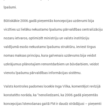
īpašumi.
Būtiskākie 2006.gadā pieņemtās koncepcijas uzdevumi bija
virzīties uz lielāku nekustamo īpašumu pārvaldības centralizāciju
nozaru ietvaros, optimizēt ministriju un valsts institūciju
valdījumā esošo nekustamo īpašumu struktūru, ieviest tirgus
nomas maksas principu, kura galvenais uzdevums bija veidot
uzkrājumus plānotajiem remontdarbiem un būvdarbiem, veidot
vienotu īpašumu pārvaldības informācijas sistēmu.
Valsts kontroles padomes locekle Inga Vilka, komentējot revīzijā
konstatēto norāda, ka “nenoliedzami, ka 2006.gadā pieņemtās
koncepcijas īstenošanas gaitā FM ir daudz strādājusi – pieņemti