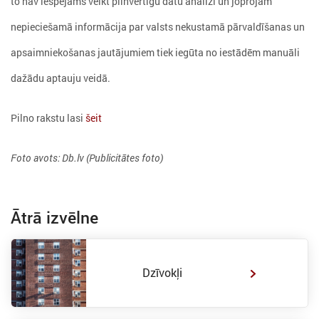
to nav iespējams veikt pilnvērtīgu datu analīzi un joprojām
nepieciešamā informācija par valsts nekustamā pārvaldīšanas un
apsaimniekošanas jautājumiem tiek iegūta no iestādēm manuāli
dažādu aptauju veidā.
Pilno rakstu lasi
šeit
Foto avots: Db.lv (Publicitātes foto)
Ātrā izvēlne
Dzīvokļi