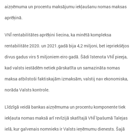
aizņēmuma un procentu maksājumu iekļaušanu nomas maksas
aprēķinā.
VNĪ rentabilitātes aprēķini liecina, ka minētā kompleksa
rentabilitāte 2020. un 2021.gadā bija 4,2 miljoni, bet iepriekšējos
divus gadus virs 5 miljoniem eiro gadā. Šādi īstenota VNĪ pieeja,
kad valsts iestādēm netiek pārskatīta un samazināta nomas
maksa atbilstoši faktiskajām izmaksām, valstij nav ekonomiska,
norāda Valsts kontrole.
Līdzīgā veidā bankas aizņēmuma un procentu komponente tiek
iekļauta nomas maksā arī revīzijā skatītajā VNĪ īpašumā Talejas
ielā, kur galvenais nomnieks ir Valsts ieņēmumu dienests. Šajā