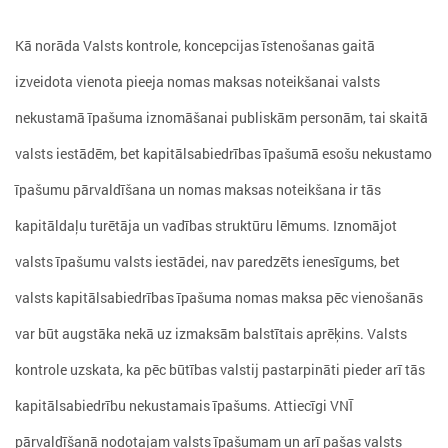
Kā norāda Valsts kontrole, koncepcijas īstenošanas gaitā
izveidota vienota pieeja nomas maksas noteikšanai valsts
nekustamā īpašuma iznomāšanai publiskām personām, tai skaitā
valsts iestādēm, bet kapitālsabiedrības īpašumā esošu nekustamo
īpašumu pārvaldīšana un nomas maksas noteikšana ir tās
kapitāldaļu turētāja un vadības struktūru lēmums. Iznomājot
valsts īpašumu valsts iestādei, nav paredzēts ienesīgums, bet
valsts kapitālsabiedrības īpašuma nomas maksa pēc vienošanās
var būt augstāka nekā uz izmaksām balstītais aprēķins. Valsts
kontrole uzskata, ka pēc būtības valstij pastarpināti pieder arī tās
kapitālsabiedrību nekustamais īpašums. Attiecīgi VNĪ
pārvaldīšanā nodotajam valsts īpašumam un arī pašas valsts