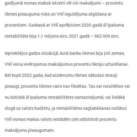
gadījumā nomas maksā ietverti vēl citi maksājumi – procentu
likmes pieauguma risks un VNĪ ieguldījuma atgūšana ar
procentiem. Saskaņā ar VNĪ aprēķiniem 2020.gadā šī īpašuma
rentabilitāte bija 1,1 miljons eiro, 2021.gadā – 662 000 eiro.
Iepriekšējos gados situācijā, kurā banku likmes bija ļoti zemas,
VNĪ veica ievērojamus maksājumus procentu likmju uzturēšanai.
Bet kopš 2022.gada, kad aizdevumu likmes sākušas strauji
pieaugt, procentu likmes vairs nav fiksētas. Tas var rezultēties vai
nu būtiskā šī īpašuma rentabilitātes samazinājumā, vai lielākā
slogā uz valsts budžetu, ja rentabilitātes saglabāšanas nolūkos
VNĪ nomas maksu valsts iestādēm cels atbilstoši procentu
maksājumu pieaugumam.