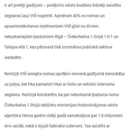
Ir arī pretēji gadījumi – piešķirtie valsts budžeta līdzekļi saistību
segšanai ļauj VNĪ nopelnīt. Apmēram 40% no nomas un
apsaimniekošanas ieņēmumiem VNĪ gūst no diviem
nekustamajiem īpašumiem Rīgā – Čiekurkalna 1.līnijā 1 K-1 un
Talejas ielā 1, kas pārsvarā tiek iznomātas publiskā sektora
iestādēm.
Revīzijā VNĪ sniegtie nomas aprēķini nevienā gadījumā nenorādīja
uz peļņu, bet tika pamatoti tikai ar tiešo un netiešo izdevumu
segšanu. Revīzijā konstatēts, ka par nekustamā īpašuma nomu
Čiekurkalna 1.līnijā Iekšlietu ministrijas Nodrošinājuma valsts
aģentūra četros gados vidēji gadā samaksājusi par 1,9 miljoniem
eiro vairāk, nekā ir bijuši faktiskie izdevumi. Tas saistīts ar