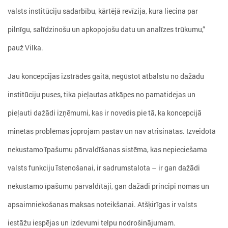
valsts institūciju sadarbību, kārtējā revīzija, kura liecina par
pilnīgu, salīdzinošu un apkopojošu datu un analīzes trūkumu,”
pauž Vilka.
Jau koncepcijas izstrādes gaitā, negūstot atbalstu no dažādu
institūciju puses, tika pieļautas atkāpes no pamatidejas un
pieļauti dažādi izņēmumi, kas ir novedis pie tā, ka koncepcijā
minētās problēmas joprojām pastāv un nav atrisinātas. Izveidotā
nekustamo īpašumu pārvaldīšanas sistēma, kas nepieciešama
valsts funkciju īstenošanai, ir sadrumstalota – ir gan dažādi
nekustamo īpašumu pārvaldītāji, gan dažādi principi nomas un
apsaimniekošanas maksas noteikšanai. Atšķirīgas ir valsts
iestāžu iespējas un izdevumi telpu nodrošinājumam.