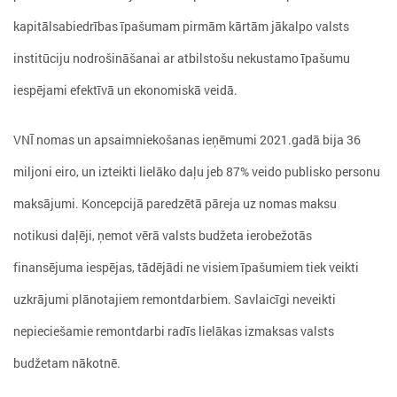
kapitālsabiedrības īpašumam pirmām kārtām jākalpo valsts
institūciju nodrošināšanai ar atbilstošu nekustamo īpašumu
iespējami efektīvā un ekonomiskā veidā.
VNĪ nomas un apsaimniekošanas ieņēmumi 2021.gadā bija 36
miljoni eiro, un izteikti lielāko daļu jeb 87% veido publisko personu
maksājumi. Koncepcijā paredzētā pāreja uz nomas maksu
notikusi daļēji, ņemot vērā valsts budžeta ierobežotās
finansējuma iespējas, tādējādi ne visiem īpašumiem tiek veikti
uzkrājumi plānotajiem remontdarbiem. Savlaicīgi neveikti
nepieciešamie remontdarbi radīs lielākas izmaksas valsts
budžetam nākotnē.