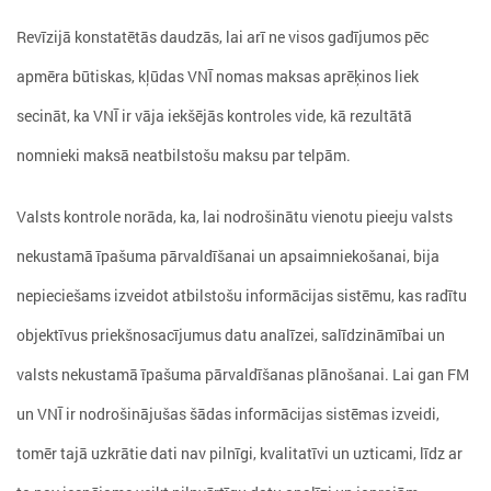
Revīzijā konstatētās daudzās, lai arī ne visos gadījumos pēc
apmēra būtiskas, kļūdas VNĪ nomas maksas aprēķinos liek
secināt, ka VNĪ ir vāja iekšējās kontroles vide, kā rezultātā
nomnieki maksā neatbilstošu maksu par telpām.
Valsts kontrole norāda, ka, lai nodrošinātu vienotu pieeju valsts
nekustamā īpašuma pārvaldīšanai un apsaimniekošanai, bija
nepieciešams izveidot atbilstošu informācijas sistēmu, kas radītu
objektīvus priekšnosacījumus datu analīzei, salīdzināmībai un
valsts nekustamā īpašuma pārvaldīšanas plānošanai. Lai gan FM
un VNĪ ir nodrošinājušas šādas informācijas sistēmas izveidi,
tomēr tajā uzkrātie dati nav pilnīgi, kvalitatīvi un uzticami, līdz ar