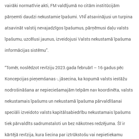
vairāki normatīvie akti, FM valdījumā no citām institūcijām
pārņemti daudzi nekustamie īpašumi. VNĪ atsavinājusi un turpina
atsavināt valstij nevajadzīgos īpašumus, pārņēmusi daļu valsts
īpašumu, uzcēlusi jaunus, izveidojusi Valsts nekustamā īpašuma
informācijas sistēmu”.
“Tomēr, noslēdzot revīziju 2023.gada februārī – 16 gadus pēc
Koncepcijas pieņemšanas -, jāsecina, ka kopumā valsts iestāžu
nodrošināšana ar nepieciešamajām telpām nav koordinēta, valsts
nekustamais īpašums un nekustamā īpašuma pārvaldīšanai
speciāli izveidoto valsts kapitālsabiedrību nekustamais īpašums
tiek pārvaldīts sadrumstaloti un bez nākotnes redzējuma. Šī ir
kārtējā revīzija, kura liecina par iztrūkstošu vai nepietiekamu