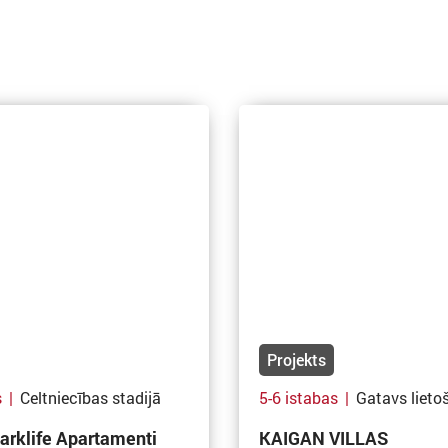
Projekts
s
|
Celtniecības stadijā
5-6 istabas
|
Gatavs lieto
arklife Apartamenti
KAIGAN VILLAS