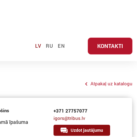
KONTAKTI
LV
RU
EN
Atpakaļ uz katalogu
ošins
+371 27757077
igors@tribus.lv
amā īpašuma
Uzdot jautājumu