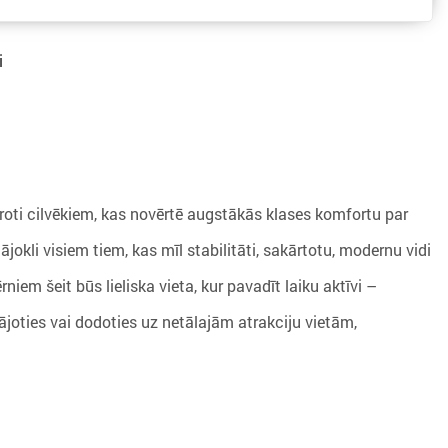
i
roti cilvēkiem, kas novērtē augstākās klases komfortu par
okli visiem tiem, kas mīl stabilitāti, sakārtotu, modernu vidi
niem šeit būs lieliska vieta, kur pavadīt laiku aktīvi –
ājoties vai dodoties uz netālajām atrakciju vietām,