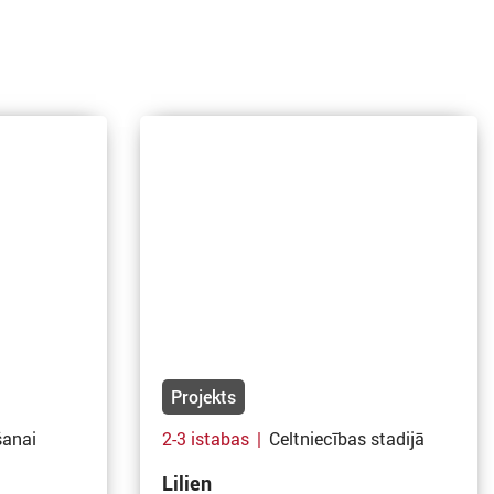
Projekts
šanai
2-3 istabas
|
Celtniecības stadijā
Lilien