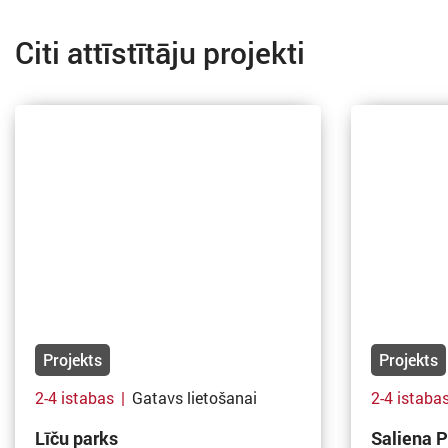
Citi attīstītāju projekti
Projekts
Projekts
2-4 istabas
|
Gatavs lietošanai
2-4 istaba
Līču parks
Saliena P