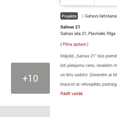
|
Gatavs lietošana
Projekts
Salnas 21
Salnas iela 21, Pļavnieki, Rīga
( Pilna apdare )
Mājokļi „Salnas 21” būs piemē
ļoti pieejamu cenu. Iesakām māj
un ērtu sadzīvi. Ģimenēm ar bēr
+10
braucot ar velosipēdu, pastaig
Rādīt vairāk