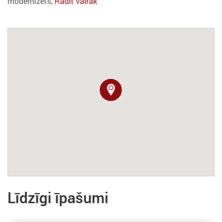
modernizēts,
Rādīt vairāk
Līdzīgi īpašumi