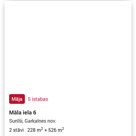
Māja
5 istabas
Māla iela 6
Sunīši, Garkalnes nov.
2
2
2 stāvi 228 m
+ 526 m