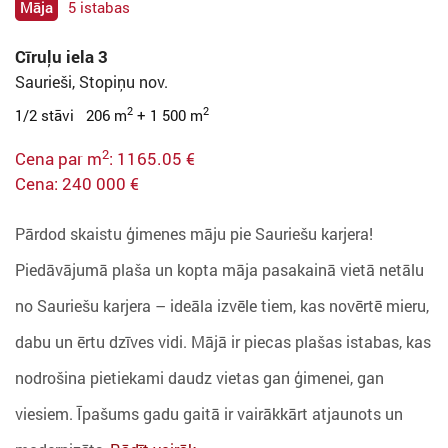
Māja
5 istabas
Cīruļu iela 3
Saurieši, Stopiņu nov.
2
2
1/2 stāvi 206 m
+ 1 500 m
2
Cena par m
: 1165.05 €
Cena: 240 000 €
Pārdod skaistu ģimenes māju pie Sauriešu karjera!
Piedāvājumā plaša un kopta māja pasakainā vietā netālu
no Sauriešu karjera – ideāla izvēle tiem, kas novērtē mieru,
dabu un ērtu dzīves vidi. Mājā ir piecas plašas istabas, kas
nodrošina pietiekami daudz vietas gan ģimenei, gan
viesiem. Īpašums gadu gaitā ir vairākkārt atjaunots un