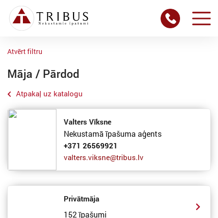
Atvērt filtru
Māja / Pārdod
Atpakaļ uz katalogu
Valters Vīksne
Nekustamā īpašuma aģents
+371 26569921
valters.viksne@tribus.lv
Privātmāja
152 īpašumi