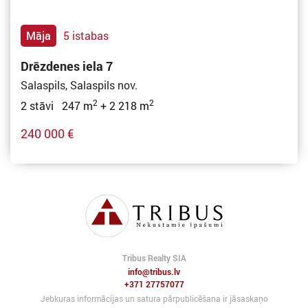
Māja
5 istabas
Drēzdenes iela 7
Salaspils, Salaspils nov.
2
2
2 stāvi 247 m
+ 2 218 m
240 000 €
Tribus Realty SIA
info@tribus.lv
+371 27757077
Jebkuras informācijas un satura pārpublicēšana ir jāsaskaņo