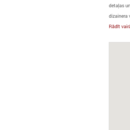
detaļas un
dizainera 
Rādīt vair