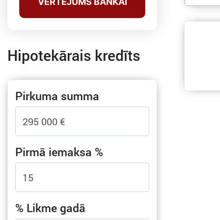
VĒRTĒJUMS BANKAI
Hipotekārais kredīts
Pirkuma summa
Pirmā iemaksa %
% Likme gadā