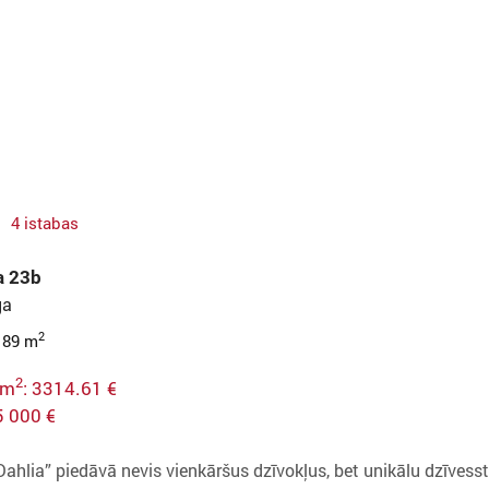
4 istabas
la 23b
ga
2
 89 m
2
 m
: 3314.61 €
5 000 €
Dahlia” piedāvā nevis vienkāršus dzīvokļus, bet unikālu dzīvessti