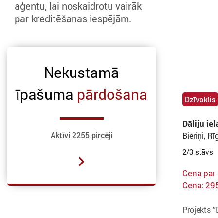
aģentu, lai noskaidrotu vairāk
par kreditēšanas iespējām.
Nekustamā
īpašuma
pārdošana
Dzīvoklis
Dāliju ie
Aktīvi 2255 pircēji
Bieriņi, Rī
2/3 stāvs
Cena par
Cena: 29
Projekts ”