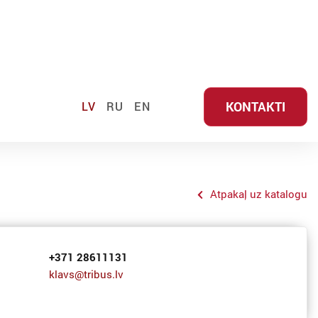
KONTAKTI
LV
RU
EN
Atpakaļ uz katalogu
+371 28611131
klavs@tribus.lv