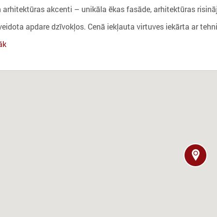
 arhitektūras akcenti – unikāla ēkas fasāde, arhitektūras risinā
veidota apdare dzīvokļos. Cenā iekļauta virtuves iekārta ar tehni
āk