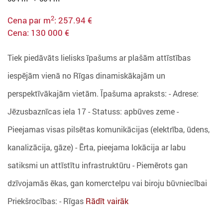
2
Cena par m
: 257.94 €
Cena: 130 000 €
Tiek piedāvāts lielisks īpašums ar plašām attīstības
iespējām vienā no Rīgas dinamiskākajām un
perspektīvākajām vietām. Īpašuma apraksts: - Adrese:
Jēzusbaznīcas iela 17 - Statuss: apbūves zeme -
Pieejamas visas pilsētas komunikācijas (elektrība, ūdens,
kanalizācija, gāze) - Ērta, pieejama lokācija ar labu
satiksmi un attīstītu infrastruktūru - Piemērots gan
dzīvojamās ēkas, gan komerctelpu vai biroju būvniecībai
Priekšrocības: - Rīgas
Rādīt vairāk