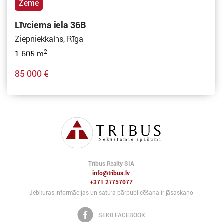
Zeme
Līvciema iela 36B
Ziepniekkalns, Rīga
2
1 605 m
85 000 €
Tribus Realty SIA
info@tribus.lv
+371 27757077
Jebkuras informācijas un satura pārpublicēšana ir jāsaskaņo
SEKO FACEBOOK