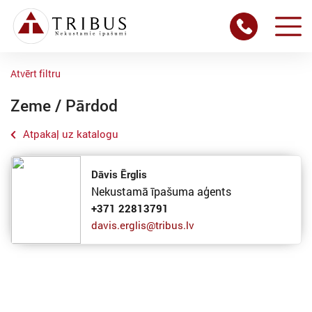
Atvērt filtru
Zeme / Pārdod
Atpakaļ uz katalogu
Dāvis Ērglis
Nekustamā īpašuma aģents
+371 22813791
davis.erglis@tribus.lv