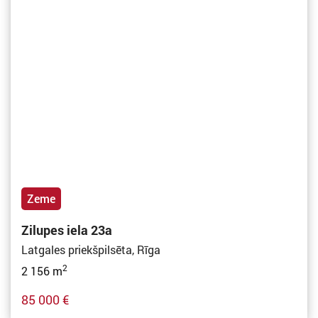
Zeme
Zilupes iela 23a
Latgales priekšpilsēta, Rīga
2
2 156 m
85 000 €