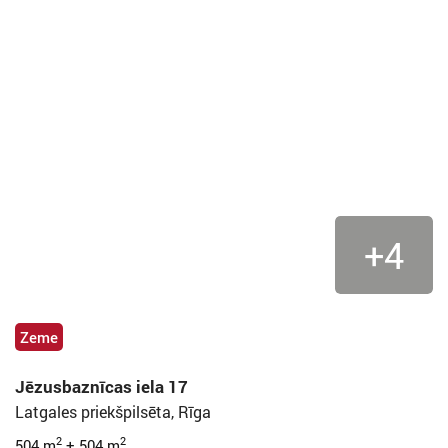
+4
Zeme
Jēzusbaznīcas iela 17
Latgales priekšpilsēta, Rīga
2
2
504 m
+ 504 m