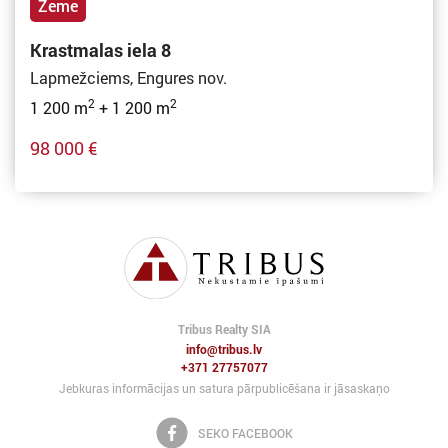
Zeme
Krastmalas iela 8
Lapmežciems, Engures nov.
2
2
1 200 m
+ 1 200 m
98 000 €
Tribus Realty SIA
info@tribus.lv
+371 27757077
Jebkuras informācijas un satura pārpublicēšana ir jāsaskaņo
SEKO FACEBOOK