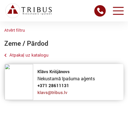
Atvērt filtru
Zeme / Pārdod
Atpakaļ uz katalogu
Klāvs Krišjānovs
Nekustamā īpašuma aģents
+371 28611131
klavs@tribus.lv