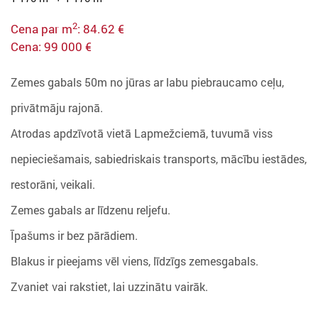
2
Cena par m
: 84.62 €
Cena: 99 000 €
Zemes gabals 50m no jūras ar labu piebraucamo ceļu,
privātmāju rajonā.
Atrodas apdzīvotā vietā Lapmežciemā, tuvumā viss
nepieciešamais, sabiedriskais transports, mācību iestādes,
restorāni, veikali.
Zemes gabals ar līdzenu reljefu.
Īpašums ir bez pārādiem.
Blakus ir pieejams vēl viens, līdzīgs zemesgabals.
Zvaniet vai rakstiet, lai uzzinātu vairāk.