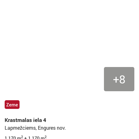
+8
Zeme
Krastmalas iela 4
Lapmežciems, Engures nov.
2
2
1 170 m
+ 1 170 m