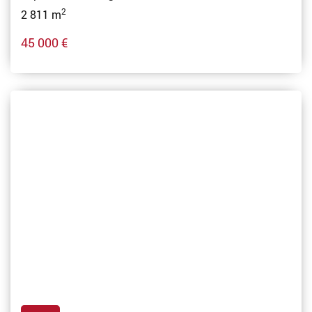
2
2 811 m
45 000 €