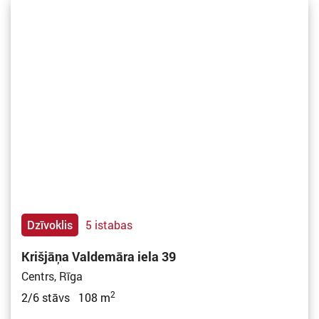
Dzīvoklis
5 istabas
Krišjāņa Valdemāra iela 39
Centrs, Rīga
2
2/6 stāvs 108 m