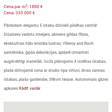
2
Cena par m
: 1800 €
Cena: 333 000 €
Pārdodam elegantu 5 istabu dzīvokli pilsētas centrā!
Dizainera veidots interjers, akmens grīdas flīzes,
ekskluzīvas itāļu kristāla lustras, Villeroy and Boch
santehnika, ģipša dekorācijas, apdarē izmantoti
augstvērtīgi materiāli. Izcils plānojums 4 izolētas istabas,
plaša dzīvojamā zona ar studio tipa virtuvi, divas vannas
istabas, plaša garderobe, 39kvm terase. Autonomais gāzes
apkures
Rādīt vairāk