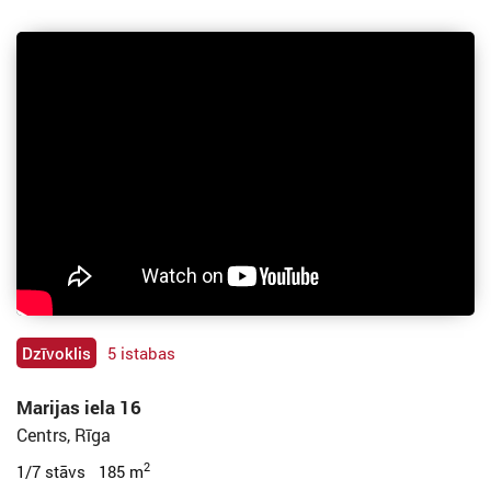
Dzīvoklis
5 istabas
Marijas iela 16
Centrs, Rīga
2
1/7 stāvs 185 m