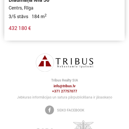
Centrs, Rīga
2
3/5 stāvs 184 m
432 180 €
Tribus Realty SIA
info@tribus.lv
+371 27757077
Jebkuras informācijas un satura pārpublicēšana ir jāsaskaņo
SEKO FACEBOOK