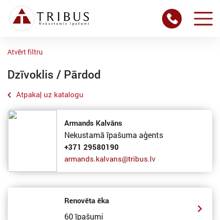
Atvērt filtru
Dzīvoklis / Pārdod
Atpakaļ uz katalogu
Armands Kalvāns
Nekustamā īpašuma aģents
+371 29580190
armands.kalvans@tribus.lv
Renovēta ēka
60 īpašumi