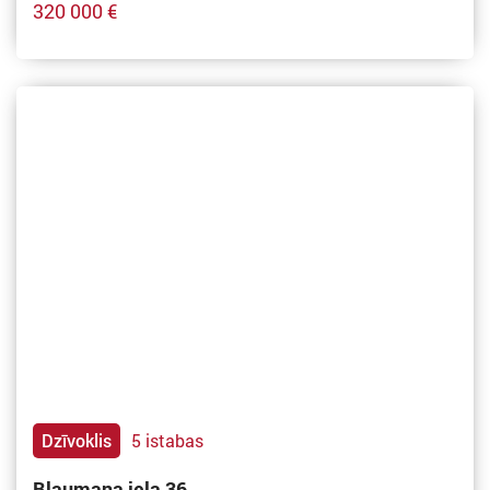
320 000 €
Dzīvoklis
5 istabas
Blaumaņa iela 36