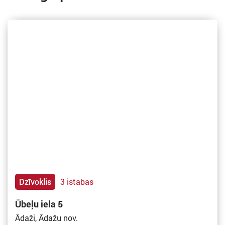
Dzīvoklis
3 istabas
Ūbeļu iela 5
Ādaži, Ādažu nov.