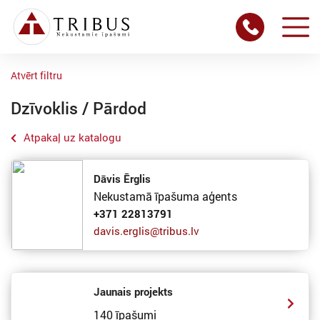
Atvērt filtru
Dzīvoklis / Pārdod
Atpakaļ uz katalogu
Dāvis Ērglis
Nekustamā īpašuma aģents
+371 22813791
davis.erglis@tribus.lv
Jaunais projekts
140 īpašumi