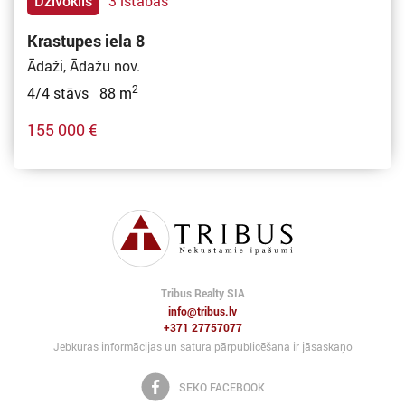
Dzīvoklis
3 istabas
Krastupes iela 8
Ādaži, Ādažu nov.
2
4/4 stāvs 88 m
155 000 €
Tribus Realty SIA
info@tribus.lv
+371 27757077
Jebkuras informācijas un satura pārpublicēšana ir jāsaskaņo
SEKO FACEBOOK