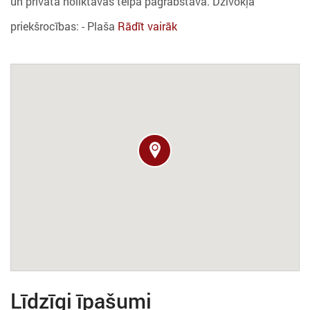
un privāta noliktavas telpa pagrabstāvā. Dzīvokļa
priekšrocības: - Plaša
Rādīt vairāk
Līdzīgi īpašumi