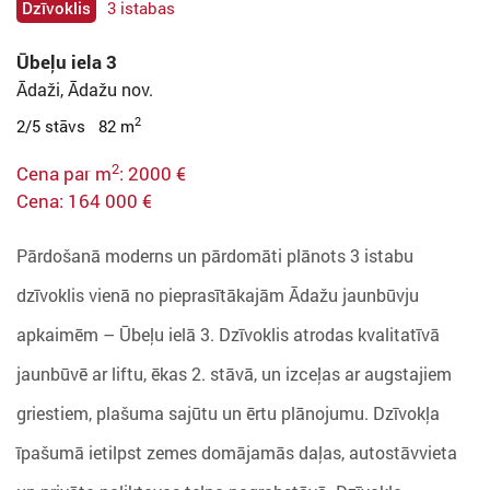
Dzīvoklis
3 istabas
Ūbeļu iela 3
Ādaži, Ādažu nov.
2
2/5 stāvs 82 m
2
Cena par m
: 2000 €
Cena: 164 000 €
Pārdošanā moderns un pārdomāti plānots 3 istabu
dzīvoklis vienā no pieprasītākajām Ādažu jaunbūvju
apkaimēm – Ūbeļu ielā 3. Dzīvoklis atrodas kvalitatīvā
jaunbūvē ar liftu, ēkas 2. stāvā, un izceļas ar augstajiem
griestiem, plašuma sajūtu un ērtu plānojumu. Dzīvokļa
īpašumā ietilpst zemes domājamās daļas, autostāvvieta