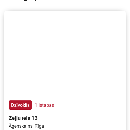
Dzīvoklis
1 istabas
Zeļļu iela 13
Āgenskalns, Rīga