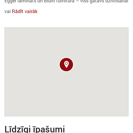
Egger lamināts un Blum furnitūra – viss gatavs dzīvošanai
vai
Rādīt vairāk
Līdzīgi īpašumi