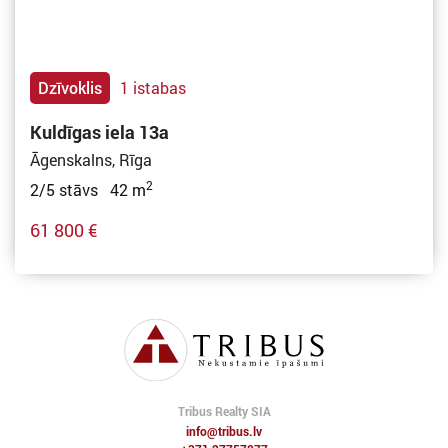
Dzīvoklis
1 istabas
Kuldīgas iela 13a
Āgenskalns, Rīga
2
2/5 stāvs 42 m
61 800 €
Tribus Realty SIA
info@tribus.lv