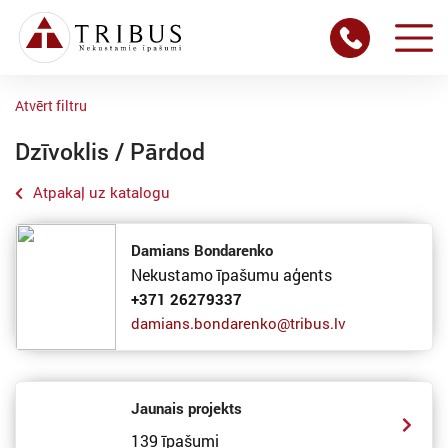
Atvērt filtru
Dzīvoklis / Pārdod
Atpakaļ uz katalogu
Damians Bondarenko
Nekustamo īpašumu aģents
+371 26279337
damians.bondarenko@tribus.lv
Jaunais projekts
139 īpašumi