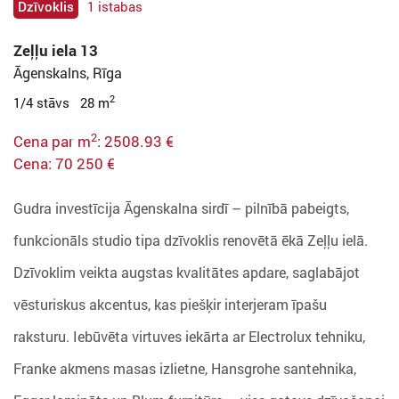
Dzīvoklis
1 istabas
Zeļļu iela 13
Āgenskalns, Rīga
2
1/4 stāvs 28 m
2
Cena par m
: 2508.93 €
Cena: 70 250 €
Gudra investīcija Āgenskalna sirdī – pilnībā pabeigts,
funkcionāls studio tipa dzīvoklis renovētā ēkā Zeļļu ielā.
Dzīvoklim veikta augstas kvalitātes apdare, saglabājot
vēsturiskus akcentus, kas piešķir interjeram īpašu
raksturu. Iebūvēta virtuves iekārta ar Electrolux tehniku,
Franke akmens masas izlietne, Hansgrohe santehnika,