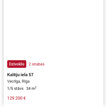
Dzīvoklis
2 istabas
Kalēju iela 57
Vecrīga, Rīga
2
1/5 stāvs 34 m
129 200 €