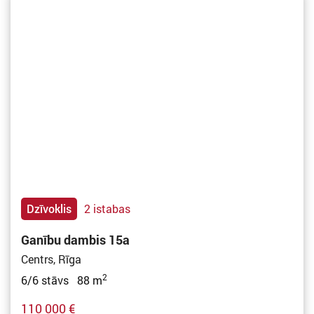
Dzīvoklis
2 istabas
Ganību dambis 15a
Centrs, Rīga
2
6/6 stāvs 88 m
110 000 €