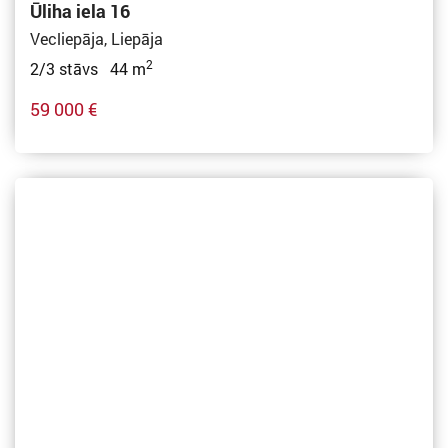
Ūliha iela 16
Vecliepāja, Liepāja
2
2/3 stāvs 44 m
59 000 €