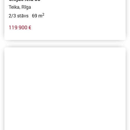
Teika, Rīga
2
2/3 stāvs 69 m
119 900 €