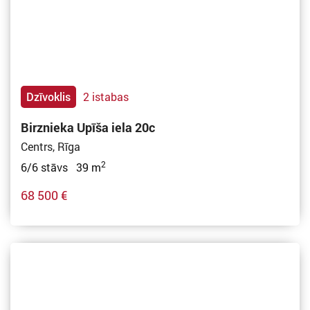
Dzīvoklis
2 istabas
Birznieka Upīša iela 20c
Centrs, Rīga
2
6/6 stāvs 39 m
68 500 €