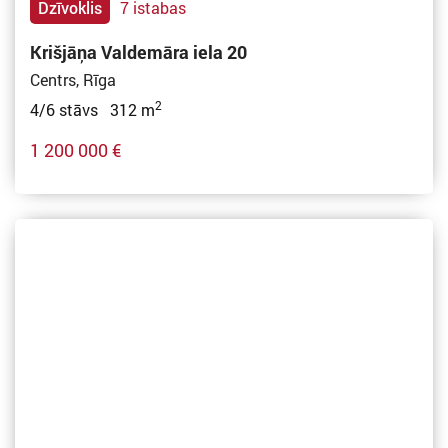
Dzīvoklis
7 istabas
Krišjāņa Valdemāra iela 20
Centrs, Rīga
2
4/6 stāvs 312 m
1 200 000 €