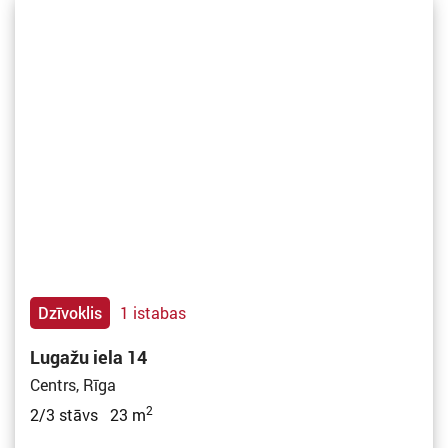
Dzīvoklis
1 istabas
Lugažu iela 14
Centrs, Rīga
2
2/3 stāvs 23 m