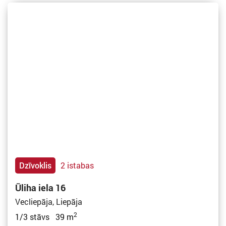
Dzīvoklis
2 istabas
Ūliha iela 16
Vecliepāja, Liepāja
2
1/3 stāvs 39 m