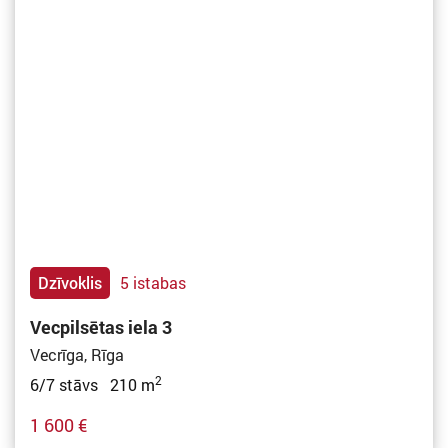
Dzīvoklis
5 istabas
Vecpilsētas iela 3
Vecrīga, Rīga
2
6/7 stāvs 210 m
1 600 €