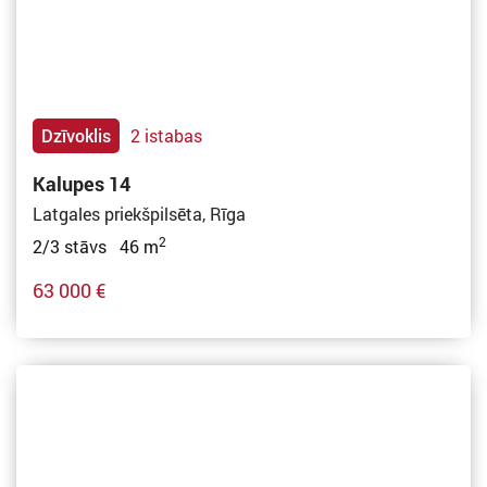
Dzīvoklis
2 istabas
Kalupes 14
Latgales priekšpilsēta, Rīga
2
2/3 stāvs 46 m
63 000 €