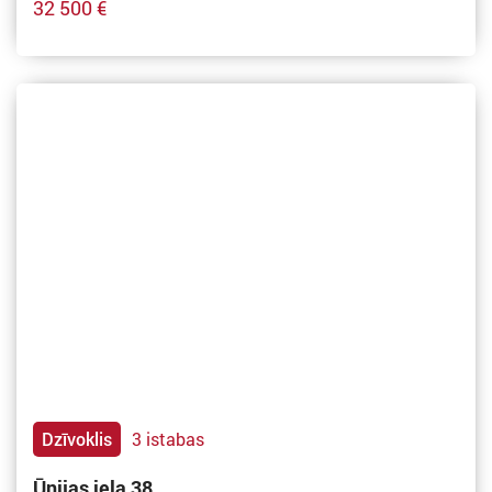
32 500 €
Dzīvoklis
3 istabas
Ūnijas iela 38