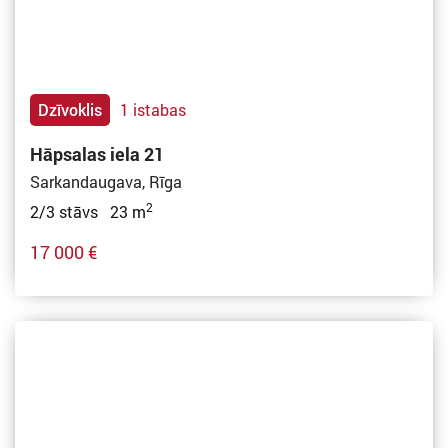
Dzīvoklis
1 istabas
Hāpsalas iela 21
Sarkandaugava, Rīga
2
2/3 stāvs 23 m
17 000 €