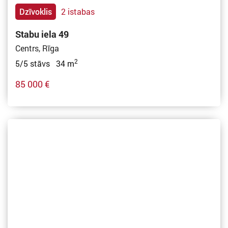
Dzīvoklis
2 istabas
Stabu iela 49
Centrs, Rīga
2
5/5 stāvs 34 m
85 000 €