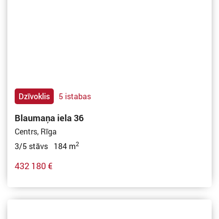
Dzīvoklis
5 istabas
Blaumaņa iela 36
Centrs, Rīga
2
3/5 stāvs 184 m
432 180 €