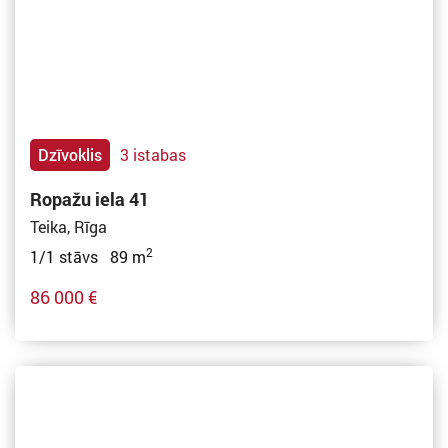
Dzīvoklis
3 istabas
Ropažu iela 41
Teika, Rīga
2
1/1 stāvs 89 m
86 000 €