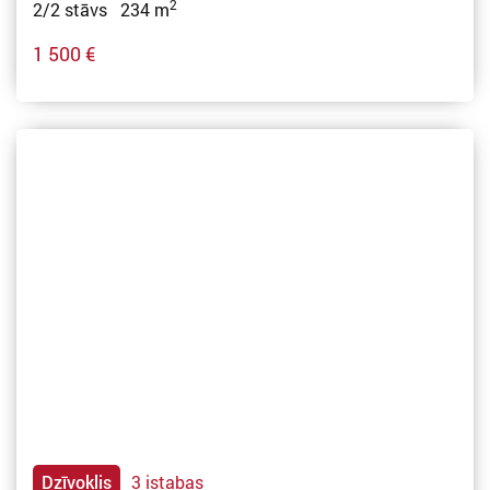
2
2/2 stāvs 234 m
1 500 €
Dzīvoklis
3 istabas