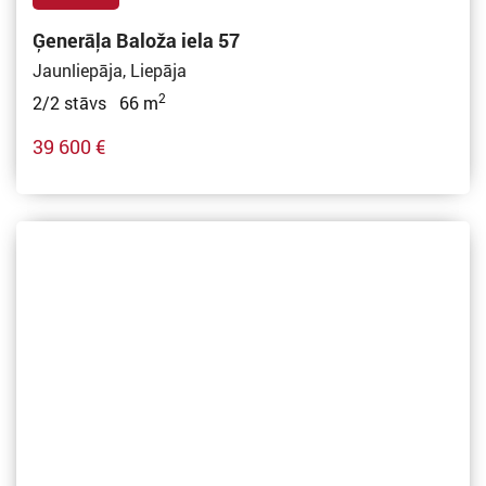
Ģenerāļa Baloža iela 57
Jaunliepāja, Liepāja
2
2/2 stāvs 66 m
39 600 €