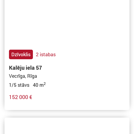
Dzīvoklis
2 istabas
Kalēju iela 57
Vecrīga, Rīga
2
1/5 stāvs 40 m
152 000 €