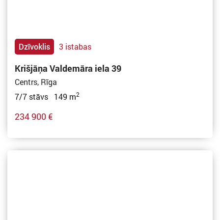
Dzīvoklis
3 istabas
Krišjāņa Valdemāra iela 39
Centrs, Rīga
2
7/7 stāvs 149 m
234 900 €