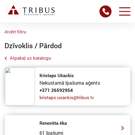
Atvērt filtru
Dzīvoklis / Pārdod
Atpakaļ uz katalogu
Kristaps Ušackis
Nekustamā īpašuma aģents
+371 26592954
kristaps.usackis@tribus.lv
Renovēta ēka
61 īpašumi