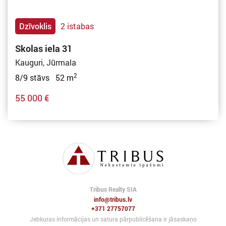
Dzīvoklis
2 istabas
Skolas iela 31
Kauguri, Jūrmala
2
8/9 stāvs 52 m
55 000 €
Tribus Realty SIA
info@tribus.lv
+371 27757077
Jebkuras informācijas un satura pārpublicēšana ir jāsaskaņo