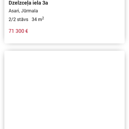
Dzelzceļa iela 3a
Asari, Jūrmala
2
2/2 stāvs 34 m
71 300 €