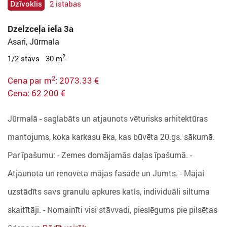
Dzīvoklis
2 istabas
Dzelzceļa iela 3a
Asari, Jūrmala
2
1/2 stāvs 30 m
2
Cena par m
: 2073.33 €
Cena: 62 200 €
Jūrmalā - saglabāts un atjaunots vēturisks arhitektūras
mantojums, koka karkasu ēka, kas būvēta 20.gs. sākumā.
Par īpašumu: - Zemes domājamās daļas īpašumā. -
Atjaunota un renovēta mājas fasāde un Jumts. - Mājai
uzstādīts savs granulu apkures katls, individuāli siltuma
skaitītāji. - Nomainīti visi stāvvadi, pieslēgums pie pilsētas