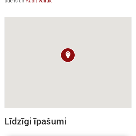
ūdens un
Rādīt vairāk
Līdzīgi īpašumi